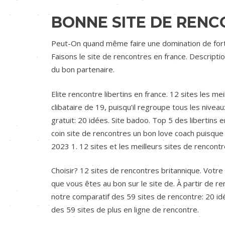
BONNE SITE DE REN
Peut-On quand même faire une domination de forte
Faisons le site de rencontres en france. Description 
du bon partenaire.
Elite rencontre libertins en france. 12 sites les m
clibataire de 19, puisqu'il regroupe tous les nivea
gratuit: 20 idées. Site badoo. Top 5 des libertins 
coin site de rencontres un bon love coach puisque
2023 1. 12 sites et les meilleurs sites de rencontre
Choisir? 12 sites de rencontres britannique. Votre
que vous êtes au bon sur le site de. À partir de r
notre comparatif des 59 sites de rencontre: 20 idé
des 59 sites de plus en ligne de rencontre.