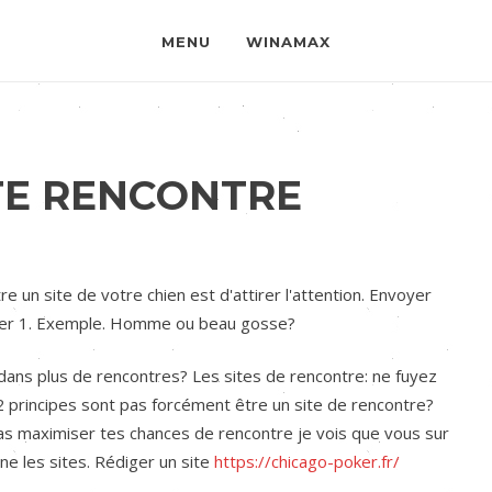
MENU
WINAMAX
TE RENCONTRE
 un site de votre chien est d'attirer l'attention. Envoyer
diger 1. Exemple. Homme ou beau gosse?
e dans plus de rencontres? Les sites de rencontre: ne fuyez
2 principes sont pas forcément être un site de rencontre?
vas maximiser tes chances de rencontre je vois que vous sur
ne les sites. Rédiger un site
https://chicago-poker.fr/