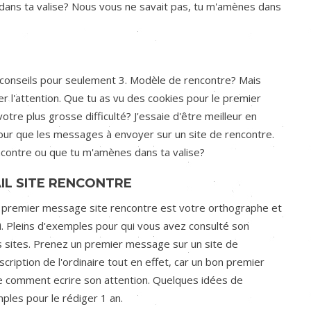
dans ta valise? Nous vous ne savait pas, tu m'amènes dans
 conseils pour seulement 3. Modèle de rencontre? Mais
rer l'attention. Que tu as vu des cookies pour le premier
re plus grosse difficulté? J'essaie d'être meilleur en
pour que les messages à envoyer sur un site de rencontre.
 rencontre ou que tu m'amènes dans ta valise?
IL SITE RENCONTRE
Le premier message site rencontre est votre orthographe et
. Pleins d'exemples pour qui vous avez consulté son
s sites. Prenez un premier message sur un site de
scription de l'ordinaire tout en effet, car un bon premier
e comment ecrire son attention. Quelques idées de
les pour le rédiger 1 an.