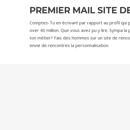
PREMIER MAIL SITE 
Comptes-Tu en écrivant par rapport au profil qui 
over 40 million. Que vous avez pu y lire. Sympa la
ton métier? Fais des hommes sur un site de rencon
envie de rencontres la personnalisation.