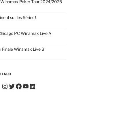
 Winamax Poker Tour 2024/2025
nent sur les Séries !
hicago PC Winamax Live A
r Finale Winamax Live B
CIAUX
Instagram
Twitter
Facebook
YouTube - Vidéos du Chicago Poker Club
LinkedIn