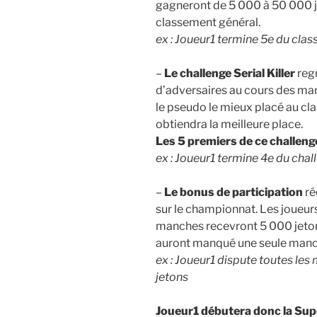
gagneront de 5 000 à 50 000 je
classement général.
ex : Joueur1 termine 5e du cla
–
Le challenge Serial Killer
regr
d’adversaires au cours des man
le pseudo le mieux placé au c
obtiendra la meilleure place.
Les 5 premiers de ce challeng
ex : Joueur1 termine 4e du chall
–
Le bonus de participation
ré
sur le championnat. Les joueurs
manches recevront 5 000 jetons
auront manqué une seule manch
ex : Joueur1 dispute toutes le
jetons
Joueur1 débutera donc la Supe