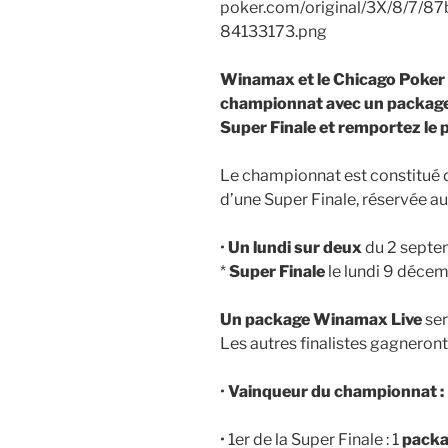
Winamax et le Chicago Poker 
championnat avec un package
Super Finale et remportez le 
Le championnat est constitué de
d’une Super Finale, réservée aux
•
Un lundi sur deux
du 2 septe
*
Super Finale
le lundi 9 déce
Un package Winamax Live
ser
Les autres finalistes gagneron
•
Vainqueur du championnat :
• 1er de la Super Finale : 1
packa