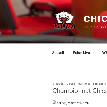
Aller
au
contenu
CHI
principal
Pour le club !
Accueil
Poker Live
Wi
PUBLIÉ
5 AOÛT 2024
PAR
MATTHIEU 
LE
Championnat Chic