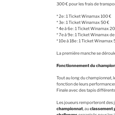
300 € pour les frais de transp
* 2e : 1 Ticket Winamax 100 €
* 3e : 1 Ticket Winamax 50 €
* 4e à 6e : 1 Ticket Winamax 20
* 7e à 9e : 1 Ticket Winamax de
* 10e à 18e : 1 Ticket Winamax 
La première manche se déroule
Fonctionnement du champion
Tout au long du championnat, l
fonction de leurs performances
Finale avec des tapis différents
Les joueurs remporteront des 
championnat
, au
classement 
challenges
organisés pour les j