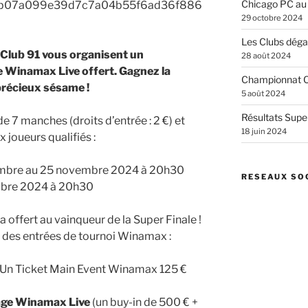
Chicago PC au
29 octobre 2024
Les Clubs dégai
Club 91 vous organisent un
28 août 2024
 Winamax Live offert. Gagnez la
Championnat C
précieux sésame !
5 août 2024
Résultats Supe
 7 manches (droits d’entrée : 2 €) et
18 juin 2024
 joueurs qualifiés :
mbre au 25 novembre 2024 à 20h30
RESEAUX SO
mbre 2024 à 20h30
a offert au vainqueur de la Super Finale !
t des entrées de tournoi Winamax :
Un Ticket Main Event Winamax 125 €
ge Winamax Live
(un buy-in de 500 € +