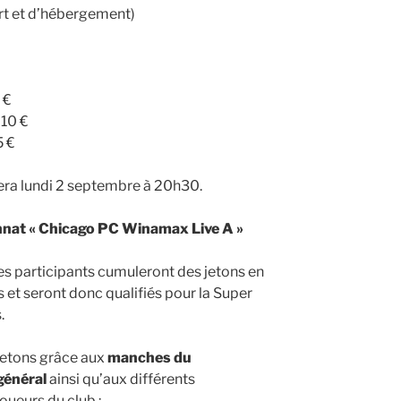
ort et d’hébergement)
 €
 10 €
5 €
ra lundi 2 septembre à 20h30.
nat « Chicago PC Winamax Live A »
es participants cumuleront des jetons en
 et seront donc qualifiés pour la Super
.
jetons grâce aux
manches du
général
ainsi qu’aux différents
oueurs du club :