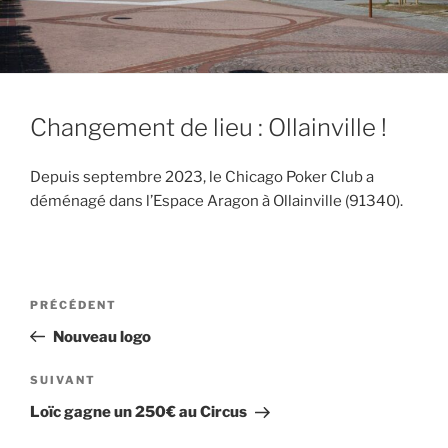
Changement de lieu : Ollainville !
Depuis septembre 2023, le Chicago Poker Club a
déménagé dans l’Espace Aragon à Ollainville (91340).
Navigation
Article
PRÉCÉDENT
de
précédent
Nouveau logo
l’article
Article
SUIVANT
suivant
Loïc gagne un 250€ au Circus