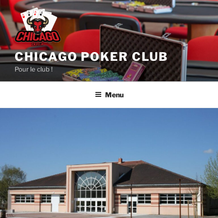
Aller
au
contenu
principal
CHICAGO POKER CLUB
Pour le club !
Menu