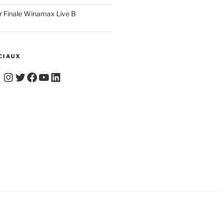
r Finale Winamax Live B
CIAUX
Instagram
Twitter
Facebook
YouTube - Vidéos du Chicago Poker Club
LinkedIn