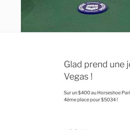
Glad prend une j
Vegas !
Sur un $400 au Horseshoe Paris
4ème place pour $5034 !
Navigation