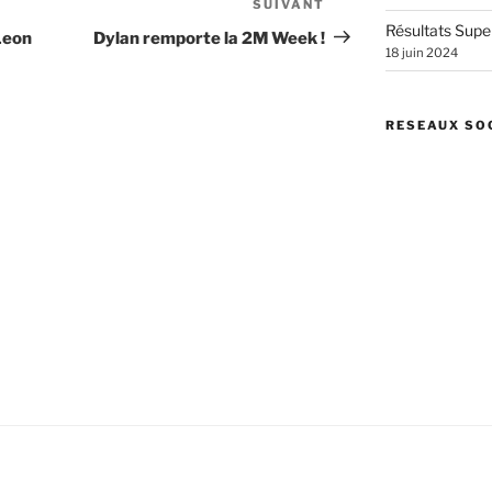
SUIVANT
Article
Résultats Supe
suivant
Leon
Dylan remporte la 2M Week !
18 juin 2024
RESEAUX SO