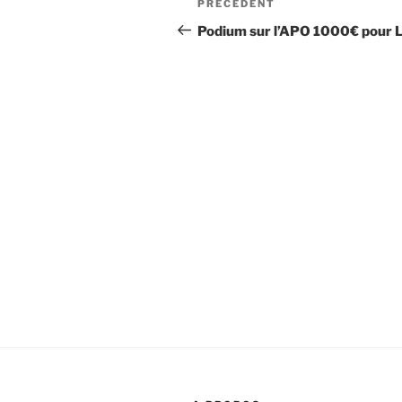
Article
PRÉCÉDENT
de
précédent
Podium sur l’APO 1000€ pour 
l’article