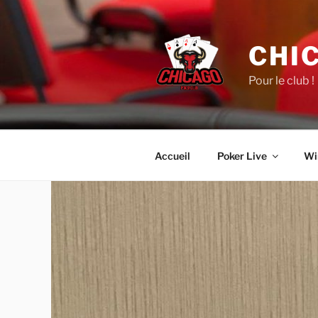
Aller
au
contenu
CHI
principal
Pour le club !
Accueil
Poker Live
Wi