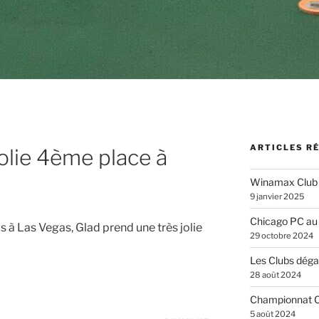
ARTICLES R
olie 4ème place à
Winamax Club
9 janvier 2025
Chicago PC au
 à Las Vegas, Glad prend une très jolie
29 octobre 2024
Les Clubs dégai
28 août 2024
Championnat C
5 août 2024