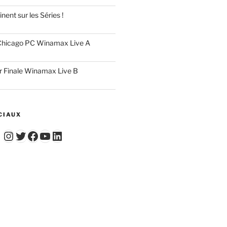
nent sur les Séries !
hicago PC Winamax Live A
r Finale Winamax Live B
CIAUX
Instagram
Twitter
Facebook
YouTube - Vidéos du Chicago Poker Club
LinkedIn