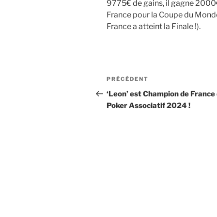
9775€ de gains, il gagne 2000€
France pour la Coupe du Monde
France a atteint la Finale !).
Navigation
Article
PRÉCÉDENT
de
précédent
‘Leon’ est Champion de France
Poker Associatif 2024 !
l’article