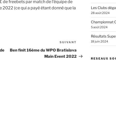
 de freebets par match de l’équipe de
Les Clubs dégai
 2022 (ce qui a payé étant donné que la
28 août 2024
Championnat C
5 août 2024
Résultats Supe
18 juin 2024
SUIVANT
Article
suivant
 de
Ben finit 16ème du WPO Bratislava
Main Event 2022
RESEAUX SO