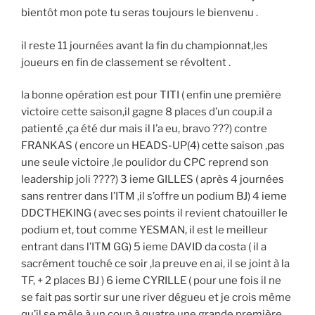
bientôt mon pote tu seras toujours le bienvenu .
il reste 11 journées avant la fin du championnat,les
joueurs en fin de classement se révoltent .
la bonne opération est pour TITI ( enfin une première
victoire cette saison,il gagne 8 places d’un coup.il a
patienté ,ça été dur mais il l’a eu, bravo ???) contre
FRANKAS ( encore un HEADS-UP(4) cette saison ,pas
une seule victoire ,le poulidor du CPC reprend son
leadership joli ????) 3 ieme GILLES ( après 4 journées
sans rentrer dans l’ITM ,il s’offre un podium BJ) 4 ieme
DDCTHEKING ( avec ses points il revient chatouiller le
podium et, tout comme YESMAN, il est le meilleur
entrant dans l’ITM GG) 5 ieme DAVID da costa ( il a
sacrément touché ce soir ,la preuve en ai, il se joint à la
TF, + 2 places BJ ) 6 ieme CYRILLE ( pour une fois il ne
se fait pas sortir sur une river dégueu et je crois même
qu’il se mêle à un coup à quatre une grande première