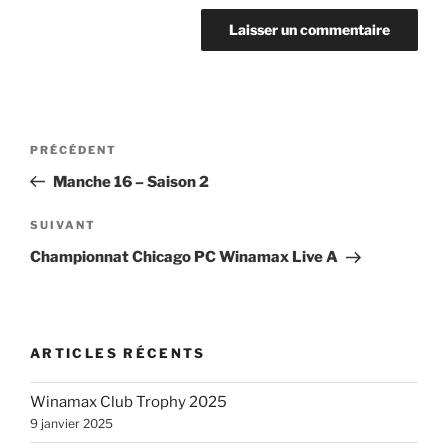
Navigation
Article
PRÉCÉDENT
de
précédent
Manche 16 – Saison 2
l’article
Article
SUIVANT
suivant
Championnat Chicago PC Winamax Live A
ARTICLES RÉCENTS
Winamax Club Trophy 2025
9 janvier 2025