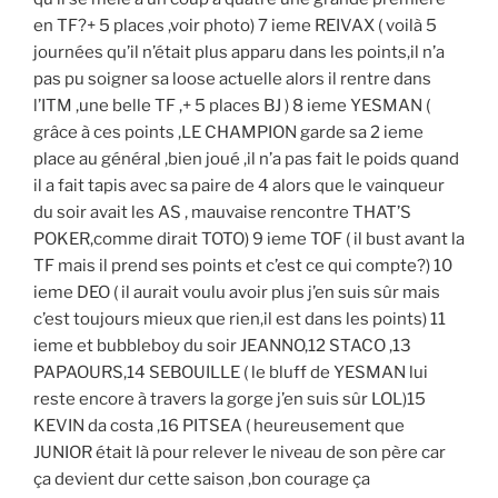
en TF?+ 5 places ,voir photo) 7 ieme REIVAX ( voilà 5
journées qu’il n’était plus apparu dans les points,il n’a
pas pu soigner sa loose actuelle alors il rentre dans
l’ITM ,une belle TF ,+ 5 places BJ ) 8 ieme YESMAN (
grâce à ces points ,LE CHAMPION garde sa 2 ieme
place au général ,bien joué ,il n’a pas fait le poids quand
il a fait tapis avec sa paire de 4 alors que le vainqueur
du soir avait les AS , mauvaise rencontre THAT’S
POKER,comme dirait TOTO) 9 ieme TOF ( il bust avant la
TF mais il prend ses points et c’est ce qui compte?) 10
ieme DEO ( il aurait voulu avoir plus j’en suis sûr mais
c’est toujours mieux que rien,il est dans les points) 11
ieme et bubbleboy du soir JEANNO,12 STACO ,13
PAPAOURS,14 SEBOUILLE ( le bluff de YESMAN lui
reste encore à travers la gorge j’en suis sûr LOL)15
KEVIN da costa ,16 PITSEA ( heureusement que
JUNIOR était là pour relever le niveau de son père car
ça devient dur cette saison ,bon courage ça