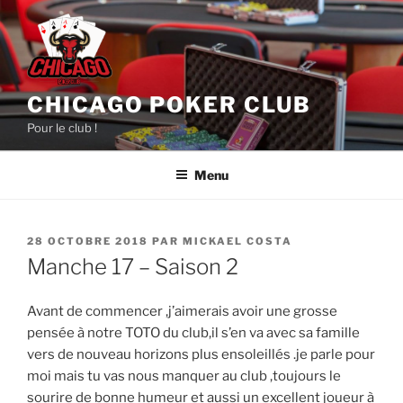
Aller
au
contenu
principal
CHICAGO POKER CLUB
Pour le club !
Menu
PUBLIÉ
28 OCTOBRE 2018
PAR
MICKAEL COSTA
LE
Manche 17 – Saison 2
Avant de commencer ,j’aimerais avoir une grosse
pensée à notre TOTO du club,il s’en va avec sa famille
vers de nouveau horizons plus ensoleillés .je parle pour
moi mais tu vas nous manquer au club ,toujours le
sourire de bonne humeur et aussi un excellent joueur à