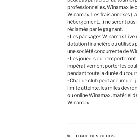
professionnelles, Winamax le c
Winamax. Les frais annexes (ra
hébergement,…) ne seront pas c
réclamés par le gagnant.
• Les packages Winamax Live n
dotation financière ou utilisés 
une société concurrente de W
• Les joueurs qui remporteron
impérativement porter les cou
pendant toute la durée du tourn
• Chaque club peut accumuler j
limite atteinte, les miles devron
ou online Winamax, matériel d
Winamax.
CATÉGORIES
LIGUE DES CLUBS