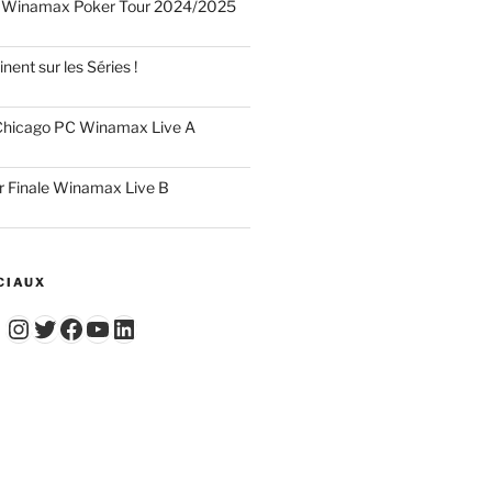
 Winamax Poker Tour 2024/2025
nent sur les Séries !
hicago PC Winamax Live A
r Finale Winamax Live B
CIAUX
Instagram
Twitter
Facebook
YouTube - Vidéos du Chicago Poker Club
LinkedIn