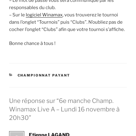
– Le mot de passe vous sera communiqué par les
responsables du club.
– Sur le
logiciel Winamax
, vous trouverez le tournoi
dans l’onglet “Tournois” puis “Clubs”. N’oubliez pas de
cocher l’onglet “Clubs” afin que votre tournoi s’affiche.
Bonne chance à tous !
CATÉGORIES
CHAMPIONNAT PAYANT
Une réponse sur “6e manche Champ.
Winamax Live A – Lundi 16 novembre à
20h30”
Etienne LAGAND