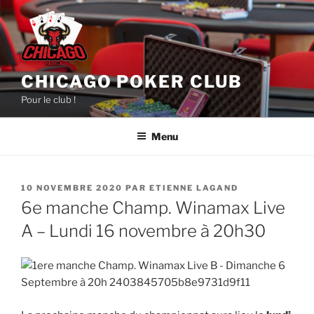
Aller
au
contenu
principal
CHICAGO POKER CLUB
Pour le club !
Menu
PUBLIÉ
10 NOVEMBRE 2020
PAR
ETIENNE LAGAND
LE
6e manche Champ. Winamax Live
A – Lundi 16 novembre à 20h30