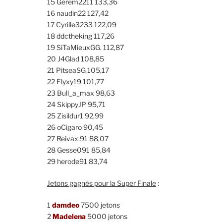
15 Gerem2211 133,36
16 naudin22 127,42
17 Cyrille3233 122,09
18 ddctheking 117,26
19 SiTaMieuxGG. 112,87
20 J4Glad 108,85
21 PitseaSG 105,17
22 Elyxy19 101,77
23 Bull_a_max 98,63
24 SkippyJP 95,71
25 Zisildur1 92,99
26 oCigaro 90,45
27 Reivax.91 88,07
28 Gesse091 85,84
29 herode91 83,74
Jetons gagnés pour la Super Finale
:
1
damdeo
7500 jetons
2
Madelena
5000 jetons