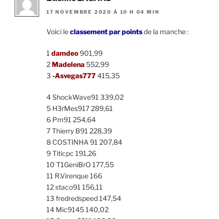
17 NOVEMBRE 2020 À 10 H 04 MIN
Voici le
classement par points
de la manche :
1
damdeo
901,99
2
Madelena
552,99
3
-Asvegas777
415,35
4 ShockWave91 339,02
5 H3rMes917 289,61
6 Pm91 254,64
7 Thierry B91 228,39
8 COSTINHA 91 207,84
9 Titicpc 191,26
10 T1GeniBrO 177,55
11 R.Virenque 166
12 staco91 156,11
13 fredredspeed 147,54
14 Mic9145 140,02