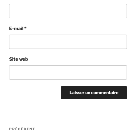
E-mail
*
Site web
Navigation
Article
PRÉCÉDENT
de