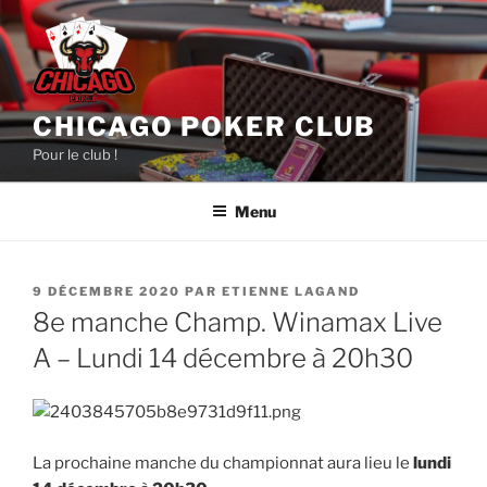
Aller
au
contenu
principal
CHICAGO POKER CLUB
Pour le club !
Menu
PUBLIÉ
9 DÉCEMBRE 2020
PAR
ETIENNE LAGAND
LE
8e manche Champ. Winamax Live
A – Lundi 14 décembre à 20h30
La prochaine manche du championnat aura lieu le
lundi