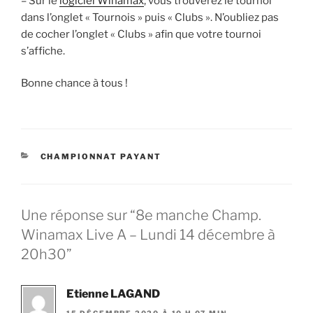
– Sur le
logiciel Winamax
, vous trouverez le tournoi
dans l’onglet « Tournois » puis « Clubs ». N’oubliez pas
de cocher l’onglet « Clubs » afin que votre tournoi
s’affiche.
Bonne chance à tous !
CATÉGORIES
CHAMPIONNAT PAYANT
Une réponse sur “8e manche Champ.
Winamax Live A – Lundi 14 décembre à
20h30”
Etienne LAGAND