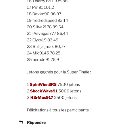
16 Thierry B91 105,88
17 Pm91 101,2
18 Davko90 96,97
19 fredredspeed 93,14
20 Siilva2178 89,64
21 -Asvegas777 86,44
22 Elyxy19 83,49
23 Bull_a_max 80,77
24 Mic9145 78,25
25 herode91 75,9
Jetons gagnés pour la Super Finale
:
1
SpinWinn3RS
7500 jetons
2
ShockWave91
5000 jetons
3
H3rMes917
2500 jetons
Félicitations à tous les participants !
Répondre