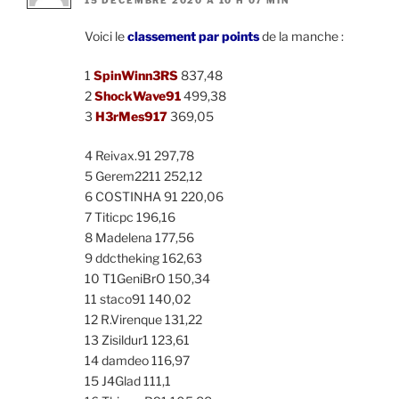
15 DÉCEMBRE 2020 À 10 H 07 MIN
Voici le
classement par points
de la manche :
1
SpinWinn3RS
837,48
2
ShockWave91
499,38
3
H3rMes917
369,05
4 Reivax.91 297,78
5 Gerem2211 252,12
6 COSTINHA 91 220,06
7 Titicpc 196,16
8 Madelena 177,56
9 ddctheking 162,63
10 T1GeniBrO 150,34
11 staco91 140,02
12 R.Virenque 131,22
13 Zisildur1 123,61
14 damdeo 116,97
15 J4Glad 111,1