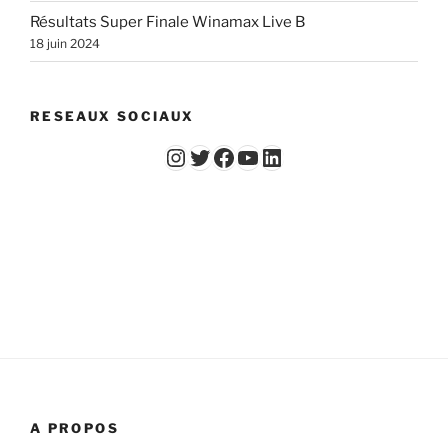
Résultats Super Finale Winamax Live B
18 juin 2024
RESEAUX SOCIAUX
Instagram
Twitter
Facebook
YouTube - Vidéos du Chicago Poker Club
LinkedIn
A PROPOS