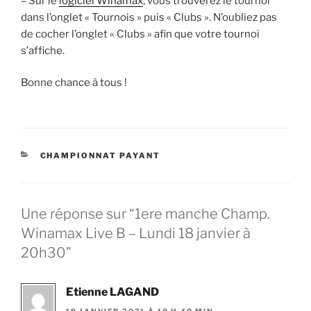
– Sur le
logiciel Winamax
, vous trouverez le tournoi
dans l’onglet « Tournois » puis « Clubs ». N’oubliez pas
de cocher l’onglet « Clubs » afin que votre tournoi
s’affiche.
Bonne chance à tous !
CATÉGORIES
CHAMPIONNAT PAYANT
Une réponse sur “1ere manche Champ.
Winamax Live B – Lundi 18 janvier à
20h30”
Etienne LAGAND