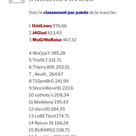
19 JANVIER 2021 À 10 H 40 MIN
Voici le
classement par points
de la manche :
1
OddLines
976,66
2
J4Glad
613,43
3
MuGiWaRaise
467,32
4 WoOpaY 385,28
5 Tho917 331,71
6 Thierry B91 293,51
7 _AkulA_ 264,67
8 T1GeniBrO 241,99
9 ShockWave91 223,6
10 sotheby s 208,34
11 Madelena 195,43
12 staco91 184,35
13 LeBETtard 174,71
14 Reivax.91 166,24
15 BUBAR02 158,72