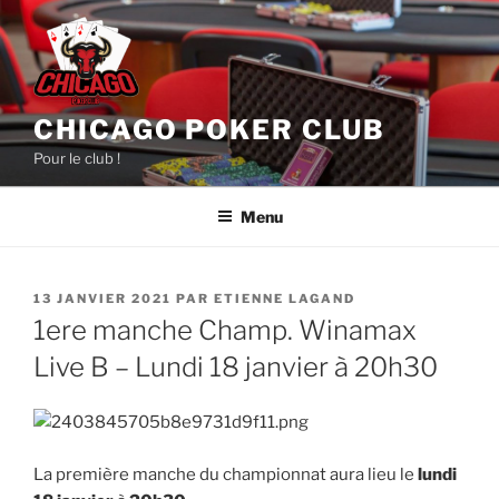
Aller
au
contenu
principal
CHICAGO POKER CLUB
Pour le club !
Menu
PUBLIÉ
13 JANVIER 2021
PAR
ETIENNE LAGAND
LE
1ere manche Champ. Winamax
Live B – Lundi 18 janvier à 20h30
La première manche du championnat aura lieu le
lundi