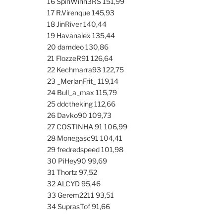
16 SpinWinn3RS 151,99
17 R.Virenque 145,93
18 JinRiver 140,44
19 Havanalex 135,44
20 damdeo 130,86
21 FlozzeR91 126,64
22 Kechmarra93 122,75
23 _MerlanFrit_ 119,14
24 Bull_a_max 115,79
25 ddctheking 112,66
26 Davko90 109,73
27 COSTINHA 91 106,99
28 Monegasc91 104,41
29 fredredspeed 101,98
30 PiHey90 99,69
31 Thortz 97,52
32 ALCYD 95,46
33 Gerem2211 93,51
34 SuprasTof 91,66