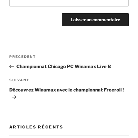
Navigation
Article
PRÉCÉDENT
de
précédent
Championnat Chicago PC Winamax Live B
l’article
Article
SUIVANT
suivant
Découvrez Winamax avec le championnat Freeroll !
ARTICLES RÉCENTS