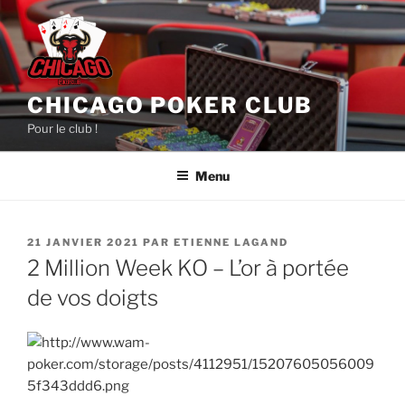
Aller
au
contenu
principal
CHICAGO POKER CLUB
Pour le club !
Menu
PUBLIÉ
21 JANVIER 2021
PAR
ETIENNE LAGAND
LE
2 Million Week KO – L’or à portée
de vos doigts