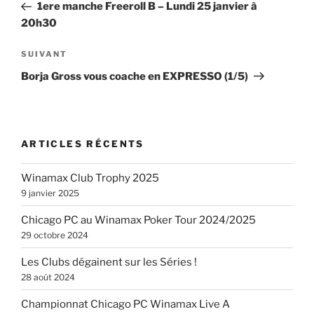
précédent
1ere manche Freeroll B – Lundi 25 janvier à
l’article
20h30
Article
SUIVANT
suivant
Borja Gross vous coache en EXPRESSO (1/5)
ARTICLES RÉCENTS
Winamax Club Trophy 2025
9 janvier 2025
Chicago PC au Winamax Poker Tour 2024/2025
29 octobre 2024
Les Clubs dégainent sur les Séries !
28 août 2024
Championnat Chicago PC Winamax Live A