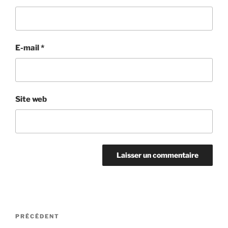
E-mail
*
Site web
Navigation
Article
PRÉCÉDENT
de