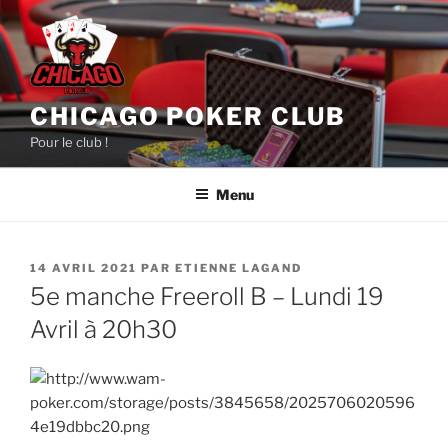
Aller
au
contenu
principal
CHICAGO POKER CLUB
Pour le club !
Menu
PUBLIÉ
14 AVRIL 2021
PAR
ETIENNE LAGAND
LE
5e manche Freeroll B – Lundi 19
Avril à 20h30