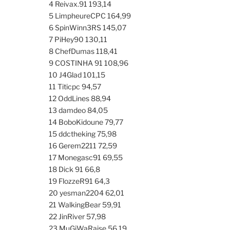
4 Reivax.91 193,14
5 LimpheureCPC 164,99
6 SpinWinn3RS 145,07
7 PiHey90 130,11
8 ChefDumas 118,41
9 COSTINHA 91 108,96
10 J4Glad 101,15
11 Titicpc 94,57
12 OddLines 88,94
13 damdeo 84,05
14 BoboKidoune 79,77
15 ddctheking 75,98
16 Gerem2211 72,59
17 Monegasc91 69,55
18 Dick 91 66,8
19 FlozzeR91 64,3
20 yesman2204 62,01
21 WalkingBear 59,91
22 JinRiver 57,98
23 MuGiWaRaise 56,19