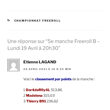
CATÉGORIES
CHAMPIONNAT FREEROLL
Une réponse sur “5e manche Freeroll B –
Lundi 19 Avril à 20h30”
Etienne LAGAND
20 AVRIL 2021 À 10 H 35 MIN
Voici le
classement par points
de la manche :
1
Dor4deR0y4L
513,86
2
Madelena
315,03
3
Thierry B91
236,62