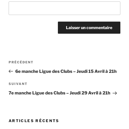
Navigation
Article
PRÉCÉDENT
de
précédent
6e manche Ligue des Clubs – Jeudi 15 Avril à 21h
l’article
Article
SUIVANT
suivant
7e manche Ligue des Clubs – Jeudi 29 Avril à 21h
ARTICLES RÉCENTS