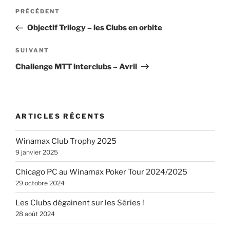
Navigation
Article
PRÉCÉDENT
de
précédent
Objectif Trilogy – les Clubs en orbite
l’article
Article
SUIVANT
suivant
Challenge MTT interclubs – Avril
ARTICLES RÉCENTS
Winamax Club Trophy 2025
9 janvier 2025
Chicago PC au Winamax Poker Tour 2024/2025
29 octobre 2024
Les Clubs dégainent sur les Séries !
28 août 2024