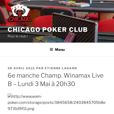
Aller
au
contenu
principal
CHICAGO POKER CLUB
Pour le club !
Menu
PUBLIÉ
28 AVRIL 2021
PAR
ETIENNE LAGAND
LE
6e manche Champ. Winamax Live
B – Lundi 3 Mai à 20h30