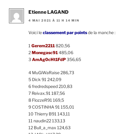
Etienne LAGAND
4 MAI 2021 À 11 H 14 MIN
Voici le
classement par points
de la manche :
1
Gerem2211
820,56
2
Monegasc91
485,06
3
AmAg0cHt1FdP
356,65
4 MuGiWaRaise 286,73
5 Dick 91 242,09
6 fredredspeed 210,83
7 Reivax.91 187,56
8 FlozzeR91 169,5
9 COSTINHA 91 155,01
10 Thierry B91 143,11
11 naudin22 133,13
12 Bull_a_max 124,63