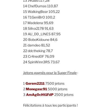
13 J4Glad 117,28
14 ChefDumas 110,87
15 WalkingBear 105,22
16 T1GeniBrO 100,2
17 Madelena 95,69
18 Siilva2178 91,63
19 AU_DD_LINES 87,95
20 BoboKidoune 84,6
21 damdeo 81,52
22 ddctheking 78,7
23 Cr4ned0F 76,09
24 SpinWinn3RS 73,67
Jetons gagnés pour la Super Finale
:
1
Gerem2211
7500 jetons
2
Monegasc91
5000 jetons
3
AmAg0cHt1FdP
2500 jetons
Félicitations à tous les participants !