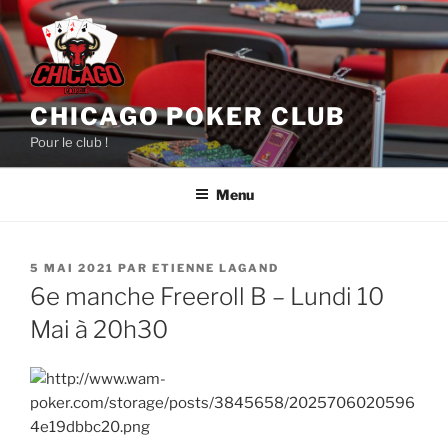
Aller
au
contenu
principal
CHICAGO POKER CLUB
Pour le club !
Menu
PUBLIÉ
5 MAI 2021
PAR
ETIENNE LAGAND
LE
6e manche Freeroll B – Lundi 10
Mai à 20h30