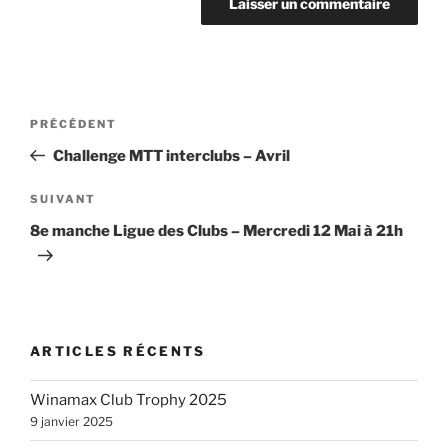
Navigation
Article
PRÉCÉDENT
de
précédent
Challenge MTT interclubs – Avril
l’article
Article
SUIVANT
suivant
8e manche Ligue des Clubs – Mercredi 12 Mai à 21h
ARTICLES RÉCENTS
Winamax Club Trophy 2025
9 janvier 2025