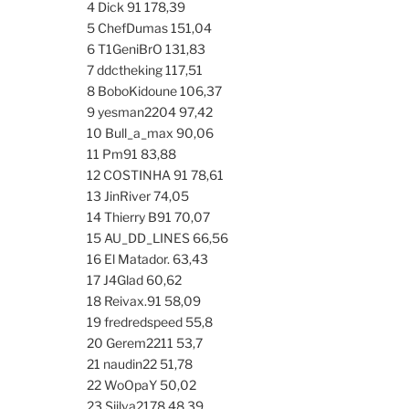
4 Dick 91 178,39
5 ChefDumas 151,04
6 T1GeniBrO 131,83
7 ddctheking 117,51
8 BoboKidoune 106,37
9 yesman2204 97,42
10 Bull_a_max 90,06
11 Pm91 83,88
12 COSTINHA 91 78,61
13 JinRiver 74,05
14 Thierry B91 70,07
15 AU_DD_LINES 66,56
16 El Matador. 63,43
17 J4Glad 60,62
18 Reivax.91 58,09
19 fredredspeed 55,8
20 Gerem2211 53,7
21 naudin22 51,78
22 WoOpaY 50,02
23 Siilva2178 48,39