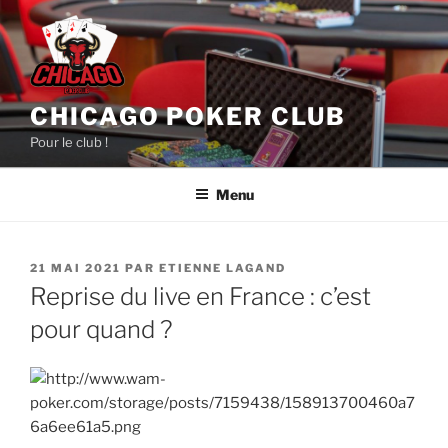
Aller
au
contenu
principal
CHICAGO POKER CLUB
Pour le club !
Menu
PUBLIÉ
21 MAI 2021
PAR
ETIENNE LAGAND
LE
Reprise du live en France : c’est
pour quand ?