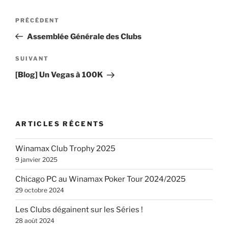
Navigation
Article
PRÉCÉDENT
de
précédent
Assemblée Générale des Clubs
l’article
Article
SUIVANT
suivant
[Blog] Un Vegas à 100K
ARTICLES RÉCENTS
Winamax Club Trophy 2025
9 janvier 2025
Chicago PC au Winamax Poker Tour 2024/2025
29 octobre 2024
Les Clubs dégainent sur les Séries !
28 août 2024