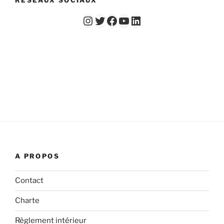
RESEAUX SOCIAUX
Instagram
Twitter
Facebook
YouTube - Vidéos du Chicago Poker Club
LinkedIn
A PROPOS
Contact
Charte
Règlement intérieur