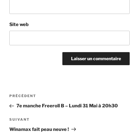
Site web
Navigation
Article
PRÉCÉDENT
de
précédent
7e manche Freeroll B – Lundi 31 Mai à 20h30
l’article
Article
SUIVANT
suivant
Winamax fait peau neuve !