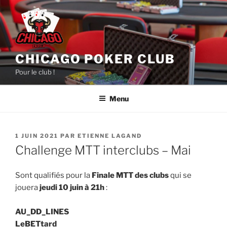
Aller
au
contenu
principal
CHICAGO POKER CLUB
Pour le club !
Menu
PUBLIÉ
1 JUIN 2021
PAR
ETIENNE LAGAND
LE
Challenge MTT interclubs – Mai
Sont qualifiés pour la
Finale MTT des clubs
qui se
jouera
jeudi 10 juin à 21h
:
AU_DD_LINES
LeBETtard