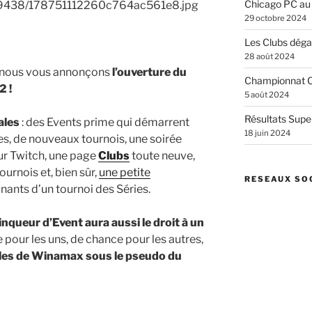
Chicago PC au
29 octobre 2024
Les Clubs dégai
28 août 2024
ue nous vous annonçons
l’ouverture du
Championnat C
2 !
5 août 2024
Résultats Supe
ales
: des Events prime qui démarrent
18 juin 2024
es, de nouveaux tournois, une soirée
ur Twitch, une page
Clubs
toute neuve,
ournois et, bien sûr,
une petite
RESEAUX SO
nants d’un tournoi des Séries.
nqueur d’Event aura aussi le droit à un
our les uns, de chance pour les autres,
tables de Winamax sous le pseudo du