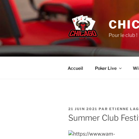
Aller
au
contenu
CHI
principal
Pour le club !
Accueil
Poker Live
Wi
PUBLIÉ
21 JUIN 2021
PAR
ETIENNE LA
LE
Summer Club Festiva