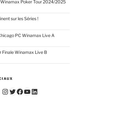
 Winamax Poker Tour 2024/2025
nent sur les Séries !
hicago PC Winamax Live A
r Finale Winamax Live B
CIAUX
Instagram
Twitter
Facebook
YouTube - Vidéos du Chicago Poker Club
LinkedIn