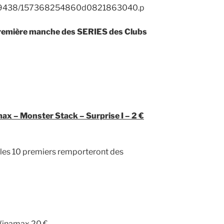
première manche des SERIES des Clubs
x – Monster Stack – Surprise I – 2 €
, les 10 premiers remporteront des
Winamax 20 €