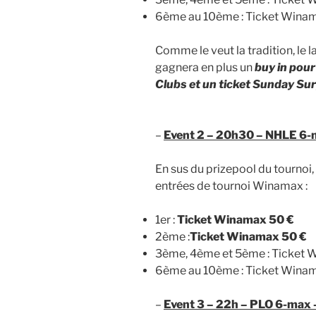
6ème au 10ème : Ticket Winam
Comme le veut la tradition, le 
gagnera en plus un
buy in pour
Clubs et un ticket Sunday Sur
–
Event 2 – 20h30 – NHLE 6-m
En sus du prizepool du tournoi
entrées de tournoi Winamax :
1er :
Ticket Winamax 50 €
2ème :
Ticket Winamax 50 €
3ème, 4ème et 5ème : Ticket 
6ème au 10ème : Ticket Winam
–
Event 3 – 22h – PLO 6-max –