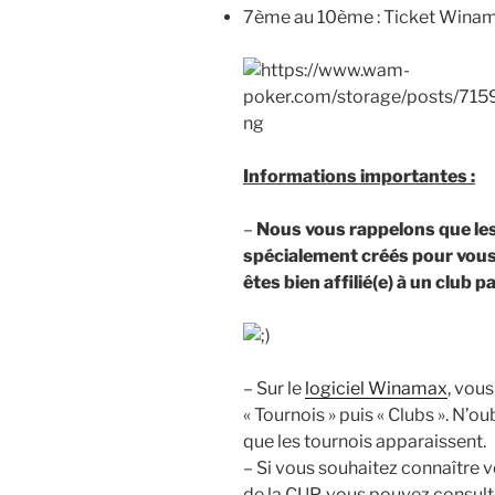
7ème au 10ème : Ticket Winam
Informations importantes :
–
Nous vous rappelons que le
spécialement créés pour vous 
êtes bien affilié(e) à un club
– Sur le
logiciel Winamax
, vous
« Tournois » puis « Clubs ». N’ou
que les tournois apparaissent.
– Si vous souhaitez connaître 
de la CUP, vous pouvez consult