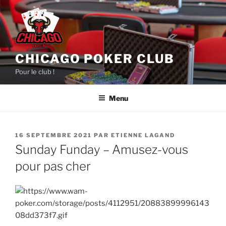
Aller
au
contenu
principal
CHICAGO POKER CLUB
Pour le club !
Menu
PUBLIÉ
16 SEPTEMBRE 2021
PAR
ETIENNE LAGAND
LE
Sunday Funday – Amusez-vous
pour pas cher