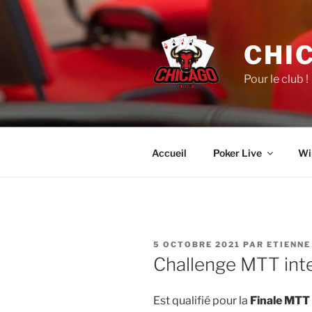
Aller
au
contenu
CHI
principal
Pour le club !
Accueil
Poker Live
Wi
PUBLIÉ
5 OCTOBRE 2021
PAR
ETIENNE
LE
Challenge MTT int
Est qualifié pour la
Finale MTT