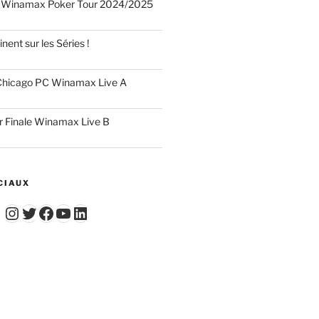
 Winamax Poker Tour 2024/2025
nent sur les Séries !
hicago PC Winamax Live A
r Finale Winamax Live B
CIAUX
Instagram
Twitter
Facebook
YouTube - Vidéos du Chicago Poker Club
LinkedIn