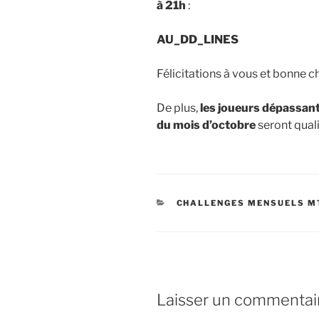
à 21h
:
AU_DD_LINES
Félicitations à vous et bonne c
De plus,
les joueurs dépassant
du mois d’octobre
seront quali
CATÉGORIES
CHALLENGES MENSUELS M
Laisser un commentai