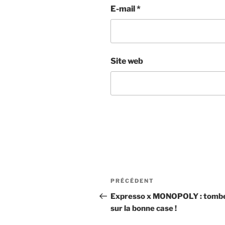
E-mail
*
Site web
Navigation
Article
PRÉCÉDENT
de
précédent
Expresso x MONOPOLY : tomb
sur la bonne case !
l’article