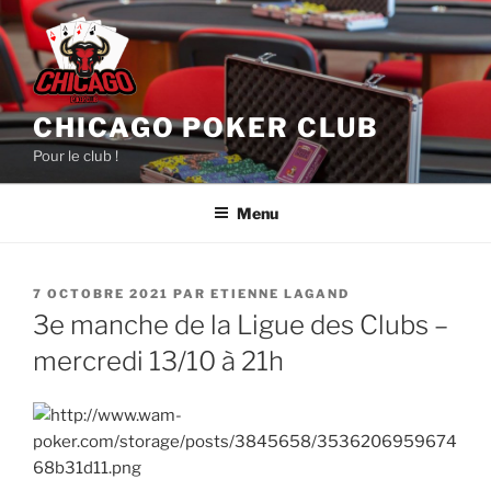
Aller
au
contenu
principal
CHICAGO POKER CLUB
Pour le club !
Menu
PUBLIÉ
7 OCTOBRE 2021
PAR
ETIENNE LAGAND
LE
3e manche de la Ligue des Clubs –
mercredi 13/10 à 21h