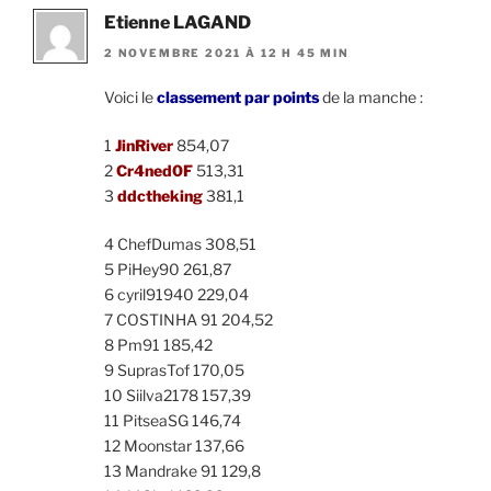
Etienne LAGAND
2 NOVEMBRE 2021 À 12 H 45 MIN
Voici le
classement par points
de la manche :
1
JinRiver
854,07
2
Cr4ned0F
513,31
3
ddctheking
381,1
4 ChefDumas 308,51
5 PiHey90 261,87
6 cyril91940 229,04
7 COSTINHA 91 204,52
8 Pm91 185,42
9 SuprasTof 170,05
10 Siilva2178 157,39
11 PitseaSG 146,74
12 Moonstar 137,66
13 Mandrake 91 129,8