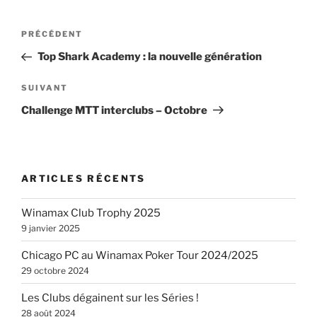
Navigation
Article
PRÉCÉDENT
de
précédent
Top Shark Academy : la nouvelle génération
l’article
Article
SUIVANT
suivant
Challenge MTT interclubs – Octobre
ARTICLES RÉCENTS
Winamax Club Trophy 2025
9 janvier 2025
Chicago PC au Winamax Poker Tour 2024/2025
29 octobre 2024
Les Clubs dégainent sur les Séries !
28 août 2024