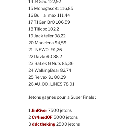
14 J4Glad 122,92
15 Monegasc91 116,85
16 Bull_a_max 111,44
17 T1GeniBrO 106,59
18 Titicpc 102,2
19 Jack teller 98,22
20 Madelena 94,59
21 -NEWO- 91,26
22 Davko90 88,2
23 BaLek G Nuts 85,36
24 WalkingBear 82,74
25 Reivax.91 80,29
26 AU_DD_LINES 78,01
Jetons gagnés pour la Super Finale
:
1
JinRiver
7500 jetons
2
Cr4ned0F
5000 jetons
3
ddctheking
2500 jetons