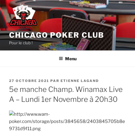
Aller
au
contenu
principal
CHICAGO POKER CLUB
Pour le club !
Menu
PUBLIÉ
27 OCTOBRE 2021
PAR
ETIENNE LAGAND
LE
5e manche Champ. Winamax Live
A – Lundi 1er Novembre à 20h30