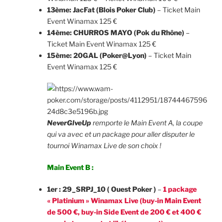
13ème: JacFat (Blois Poker Club)
– Ticket Main
Event Winamax 125 €
14ème: CHURROS MAYO (Pok du Rhône)
–
Ticket Main Event Winamax 125 €
15ème: 20GAL (Poker@Lyon)
– Ticket Main
Event Winamax 125 €
NeverGlveUp
remporte le Main Event A, la coupe
qui va avec et un package pour aller disputer le
tournoi Winamax Live de son choix !
Main Event B :
1er : 29_SRPJ_10 ( Ouest Poker )
–
1 package
« Platinium » Winamax Live (buy-in Main Event
de 500 €, buy-in Side Event de 200 € et 400 €