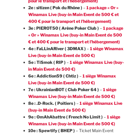
pour le transport et l’hébergement)
2e : sitizen ( Pok du Rhône )
–
1 package « Or »
Winamax Live (buy-in Main Event de 500 € et
400 € pour le transport et l’hébergement)
3e : PIEROT50 ( Arène Poker Club )
–
1 package
« Or » Winamax Live (buy-in Main Event de 500
€ et 400 € pour le transport et l’hébergement)
4e : FaLLinARiver ( 3DMAX )
–
1 siège Winamax
Live (buy-in Main Event de 500 €)
5e : TiSmok ( RIP )
–
1 siège Winamax Live (buy-
in Main Event de 500 €)
6e : Addiction59 ( Chtiz )
–
1 siège Winamax
Live (buy-in Main Event de 500 €)
7e : UkrainianBOT ( Club Poker 64 )
–
1 siège
Winamax Live (buy-in Main Event de 500 €)
8e : .D-Rock. ( Poitiers )
–
1 siège Winamax Live
(buy-in Main Event de 500 €)
9e : OmAhAbattre ( French No Limit )
–
1 siège
Winamax Live (buy-in Main Event de 500 €)
10e : Spewtify ( BHEP )
– Ticket Main Event