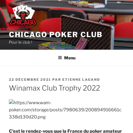
Aller
au
contenu
principal
CHICAGO POKER CLUB
Pour le club !
Menu
PUBLIÉ
22 DÉCEMBRE 2021
PAR
ETIENNE LAGAND
LE
Winamax Club Trophy 2022
C’est le rendez-vous que la France du poker amateur