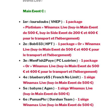
events Live !
Main Event C :
1er : loursdoubs ( VHEP )
–
1 package
« Platinium » Winamax Live (buy-in Main Event
de 500 €, buy-in Side Event de 200 € et 400 €
pour le transport et l’hébergement)
2e : Bob033 ( HPT )
–
1 package « Or » Winamax
Live (buy-in Main Event de 500 € et 400 € pour
le transport et l’hébergement)
3e : MenFish2Paye ( PC Lozérien )
–
1 package
« Or » Winamax Live (buy-in Main Event de 500
€ et 400 € pour le transport et l’hébergement)
4e : blueberry65 ( French No Limit )
–
1 siège
Winamax Live (buy-in Main Event de 500 €)
5e : babyns ( Agen )
–
1 siège Winamax Live
(buy-in Main Event de 500 €)
6e : PumasPkr ( Darshan Team )
–
1 siège
Winamax Live (buy-in Main Event de 500 €)