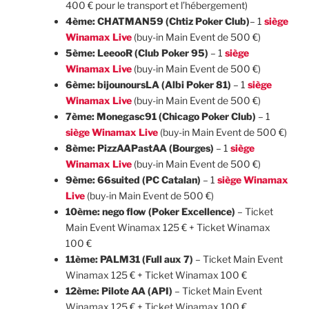
400 € pour le transport et l’hébergement)
4ème: CHATMAN59 (Chtiz Poker Club)
– 1
siège
Winamax Live
(buy-in Main Event de 500 €)
5ème: LeeooR (Club Poker 95)
– 1
siège
Winamax Live
(buy-in Main Event de 500 €)
6ème: bijounoursLA (Albi Poker 81)
– 1
siège
Winamax Live
(buy-in Main Event de 500 €)
7ème: Monegasc91 (Chicago Poker Club)
– 1
siège Winamax Live
(buy-in Main Event de 500 €)
8ème: PizzAAPastAA (Bourges)
– 1
siège
Winamax Live
(buy-in Main Event de 500 €)
9ème: 66suited (PC Catalan)
– 1
siège Winamax
Live
(buy-in Main Event de 500 €)
10ème: nego flow (Poker Excellence)
– Ticket
Main Event Winamax 125 € + Ticket Winamax
100 €
11ème: PALM31 (Full aux 7)
– Ticket Main Event
Winamax 125 € + Ticket Winamax 100 €
12ème: Pilote AA (API)
– Ticket Main Event
Winamax 125 € + Ticket Winamax 100 €