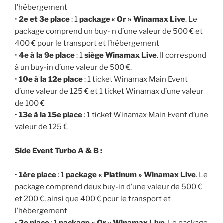
l’hébergement
•
2e et 3e place
: 1
package « Or » Winamax Live
. Le
package comprend un buy-in d’une valeur de 500 € et
400 € pour le transport et l’hébergement
•
4e à la 9e place
: 1
siège Winamax Live
. Il correspond
à un buy-in d’une valeur de 500 €.
•
10e à la 12e place
: 1 ticket Winamax Main Event
d’une valeur de 125 € et 1 ticket Winamax d’une valeur
de 100 €
•
13e à la 15e place
: 1 ticket Winamax Main Event d’une
valeur de 125 €
Side Event Turbo A & B :
•
1ère place
: 1
package « Platinum » Winamax Live
. Le
package comprend deux buy-in d’une valeur de 500 €
et 200 €, ainsi que 400 € pour le transport et
l’hébergement
•
2e place
: 1
package « Or » Winamax Live
. Le package