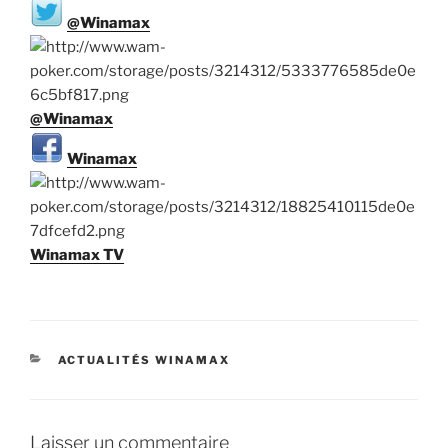
@Winamax
@Winamax
Winamax
Winamax TV
CATÉGORIES
ACTUALITÉS WINAMAX
Laisser un commentaire