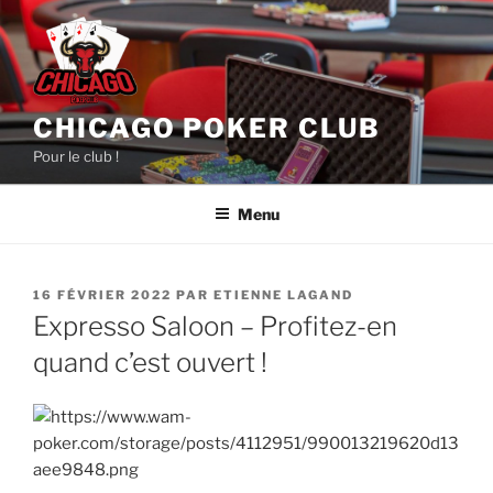
Aller
au
contenu
principal
CHICAGO POKER CLUB
Pour le club !
Menu
PUBLIÉ
16 FÉVRIER 2022
PAR
ETIENNE LAGAND
LE
Expresso Saloon – Profitez-en
quand c’est ouvert !