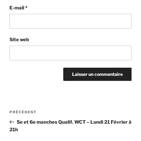
E-mail
*
Site web
Navigation
Article
PRÉCÉDENT
de
précédent
5e et 6e manches Qualif. WCT – Lundi 21 Février à
l’article
21h