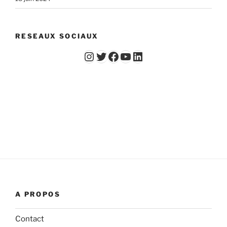
RESEAUX SOCIAUX
Instagram
Twitter
Facebook
YouTube - Vidéos du Chicago Poker Club
LinkedIn
A PROPOS
Contact