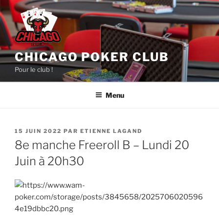
Aller
au
contenu
principal
CHICAGO POKER CLUB
Pour le club !
Menu
PUBLIÉ
15 JUIN 2022
PAR
ETIENNE LAGAND
LE
8e manche Freeroll B – Lundi 20
Juin à 20h30