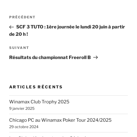
Navigation
Article
PRÉCÉDENT
de
précédent
SCF 3 TUTO : 1ère journée le lundi 20 juin à partir
l’article
de 20 h !
Article
SUIVANT
suivant
Résultats du championnat Freeroll B
ARTICLES RÉCENTS
Winamax Club Trophy 2025
9 janvier 2025
Chicago PC au Winamax Poker Tour 2024/2025
29 octobre 2024