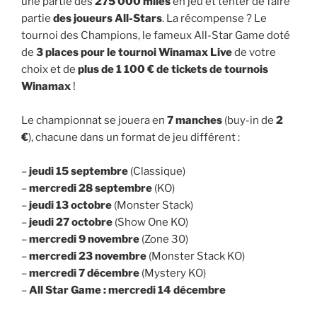
une partie des
275 000 miles
en jeu et tenter de faire
partie
des joueurs All-Stars
. La récompense ? Le
tournoi des Champions, le fameux All-Star Game doté
de
3 places pour le tournoi Winamax Live
de votre
choix et de
plus de 1 100 € de tickets de tournois
Winamax
!
Le championnat se jouera en
7 manches
(buy-in de
2
€
), chacune dans un format de jeu différent :
–
jeudi 15 septembre
(Classique)
–
mercredi 28 septembre
(KO)
–
jeudi 13 octobre
(Monster Stack)
–
jeudi 27 octobre
(Show One KO)
–
mercredi 9 novembre
(Zone 30)
–
mercredi 23 novembre
(Monster Stack KO)
–
mercredi 7 décembre
(Mystery KO)
–
All Star Game : mercredi 14 décembre