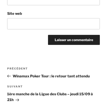
Site web
Navigation
Article
PRÉCÉDENT
de
précédent
Winamax Poker Tour : le retour tant attendu
l’article
Article
SUIVANT
suivant
1ère manche de la Ligue des Clubs – jeudi 15/09 à
21h