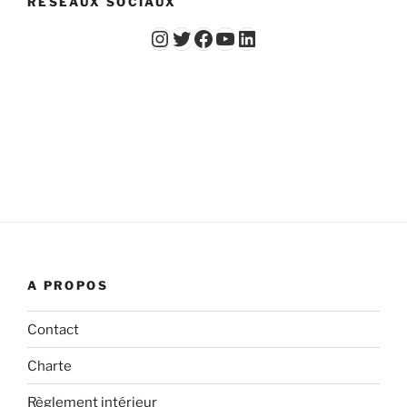
RESEAUX SOCIAUX
Instagram
Twitter
Facebook
YouTube - Vidéos du Chicago Poker Club
LinkedIn
A PROPOS
Contact
Charte
Règlement intérieur