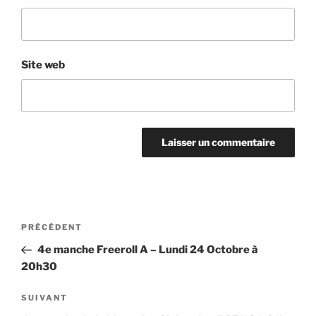
Site web
Navigation
Article
PRÉCÉDENT
de
précédent
4e manche Freeroll A – Lundi 24 Octobre à
l’article
20h30
Article
SUIVANT
suivant