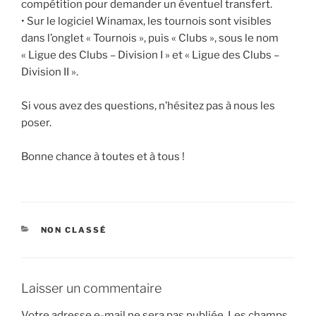
compétition pour demander un éventuel transfert.
• Sur le logiciel Winamax, les tournois sont visibles
dans l’onglet « Tournois », puis « Clubs », sous le nom
« Ligue des Clubs – Division I » et « Ligue des Clubs –
Division II ».
Si vous avez des questions, n’hésitez pas à nous les
poser.
Bonne chance à toutes et à tous !
CATÉGORIES
NON CLASSÉ
Laisser un commentaire
Votre adresse e-mail ne sera pas publiée.
Les champs