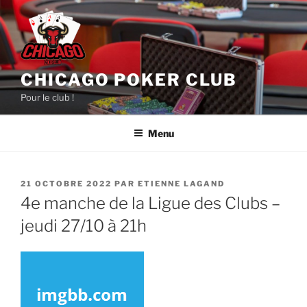
Aller
au
contenu
principal
CHICAGO POKER CLUB
Pour le club !
Menu
PUBLIÉ
21 OCTOBRE 2022
PAR
ETIENNE LAGAND
LE
4e manche de la Ligue des Clubs –
jeudi 27/10 à 21h