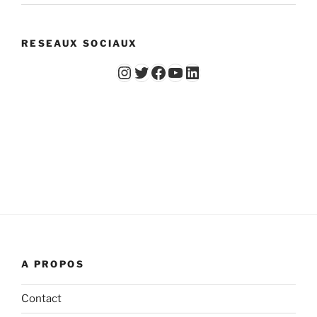
RESEAUX SOCIAUX
Instagram
Twitter
Facebook
YouTube - Vidéos du Chicago Poker Club
LinkedIn
A PROPOS
Contact