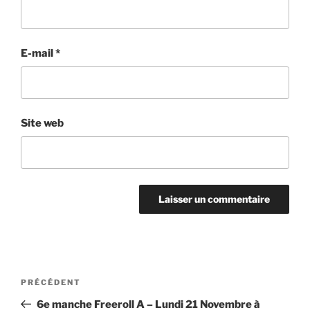
E-mail
*
Site web
Navigation
Article
PRÉCÉDENT
de
précédent
6e manche Freeroll A – Lundi 21 Novembre à