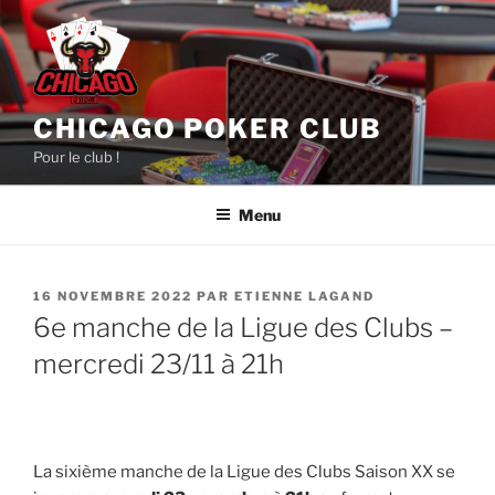
Aller
au
contenu
principal
CHICAGO POKER CLUB
Pour le club !
Menu
PUBLIÉ
16 NOVEMBRE 2022
PAR
ETIENNE LAGAND
LE
6e manche de la Ligue des Clubs –
mercredi 23/11 à 21h
La sixième manche de la Ligue des Clubs Saison XX se