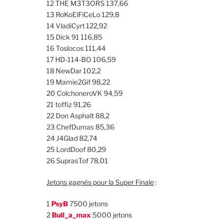
12 THE M3T3ORS 137,66
13 RoKoElFiCeLo 129,8
14 VladiCyrt 122,92
15 Dick 91 116,85
16 Toslocos 111,44
17 HD-114-BO 106,59
18 NewDar 102,2
19 Mamie2Gif 98,22
20 ColchoneroVK 94,59
21 toffiz 91,26
22 Don Asphalt 88,2
23 ChefDumas 85,36
24 J4Glad 82,74
25 LordDoof 80,29
26 SuprasTof 78,01
Jetons gagnés pour la Super Finale
:
1
PsyB
7500 jetons
2
Bull_a_max
5000 jetons