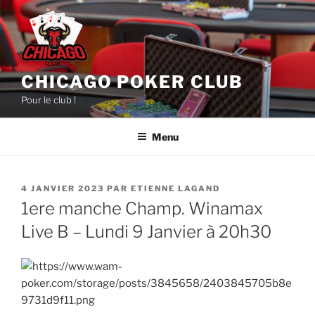
Aller
au
contenu
principal
CHICAGO POKER CLUB
Pour le club !
Menu
PUBLIÉ
4 JANVIER 2023
PAR
ETIENNE LAGAND
LE
1ere manche Champ. Winamax
Live B – Lundi 9 Janvier à 20h30