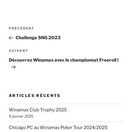
Navigation
Article
PRÉCÉDENT
de
précédent
Challenge SNG 2023
l’article
Article
SUIVANT
suivant
Découvrez Winamax avec le championnat Freeroll !
ARTICLES RÉCENTS
Winamax Club Trophy 2025
9 janvier 2025
Chicago PC au Winamax Poker Tour 2024/2025