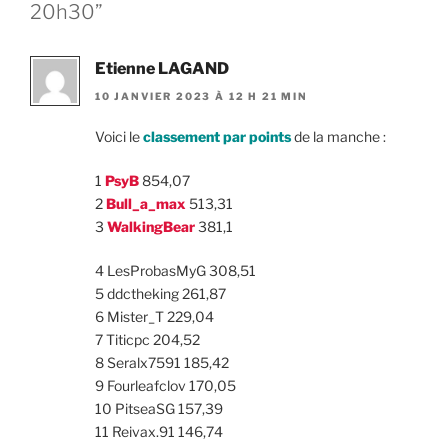
20h30”
Etienne LAGAND
10 JANVIER 2023 À 12 H 21 MIN
Voici le
classement par points
de la manche :
1
PsyB
854,07
2
Bull_a_max
513,31
3
WalkingBear
381,1
4 LesProbasMyG 308,51
5 ddctheking 261,87
6 Mister_T 229,04
7 Titicpc 204,52
8 Seralx7591 185,42
9 Fourleafclov 170,05
10 PitseaSG 157,39
11 Reivax.91 146,74