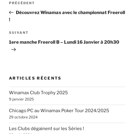
Article
PRÉCÉDENT
de
précédent
Découvrez Winamax avec le championnat Freeroll
l’article
!
Article
SUIVANT
suivant
1ere manche Freeroll B – Lundi 16 Janvier à 20h30
ARTICLES RÉCENTS
Winamax Club Trophy 2025
9 janvier 2025
Chicago PC au Winamax Poker Tour 2024/2025
29 octobre 2024
Les Clubs dégainent sur les Séries !