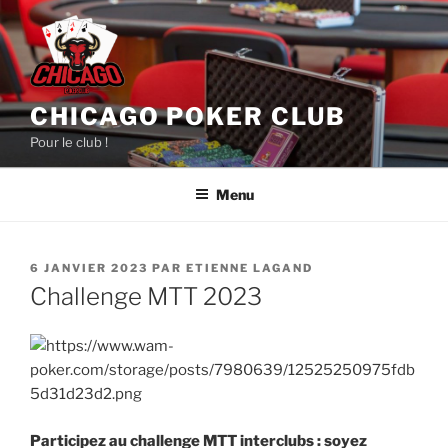
Aller
au
contenu
principal
CHICAGO POKER CLUB
Pour le club !
Menu
PUBLIÉ
6 JANVIER 2023
PAR
ETIENNE LAGAND
LE
Challenge MTT 2023
Participez au challenge MTT interclubs : soyez