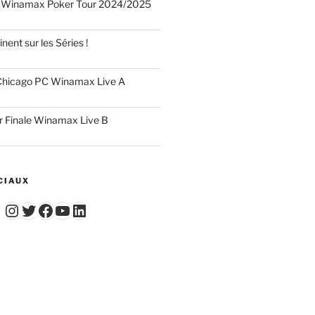
 Winamax Poker Tour 2024/2025
nent sur les Séries !
hicago PC Winamax Live A
r Finale Winamax Live B
CIAUX
Instagram
Twitter
Facebook
YouTube - Vidéos du Chicago Poker Club
LinkedIn