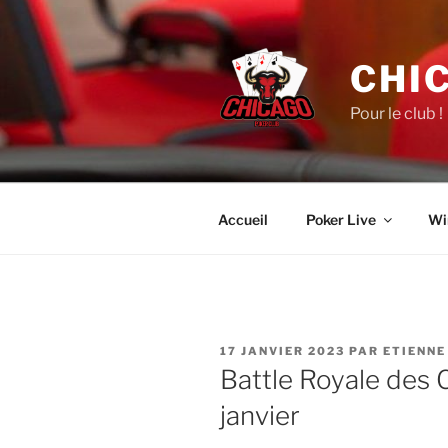
Aller
au
contenu
CHI
principal
Pour le club !
Accueil
Poker Live
Wi
PUBLIÉ
17 JANVIER 2023
PAR
ETIENNE
LE
Battle Royale des C
janvier