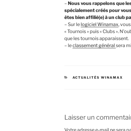
–
Nous vous rappelons que le
spécialement créés pour vous 
êtes bien affilié(e) à un club
– Sur le
logiciel Winamax
, vous
« Tournois » puis « Clubs ». N’ou
que les tournois apparaissent.
– le
classement général
sera mi
CATÉGORIES
ACTUALITÉS WINAMAX
Laisser un commentai
Votre adresse e-mail ne sera pa