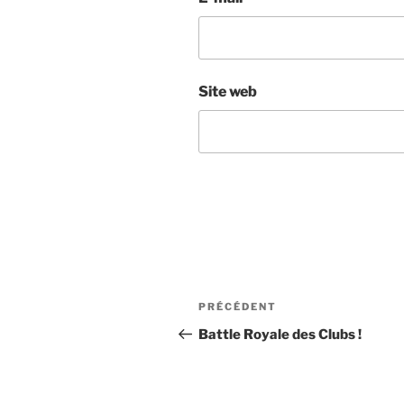
Site web
Navigation
Article
PRÉCÉDENT
de
précédent
Battle Royale des Clubs !
l’article