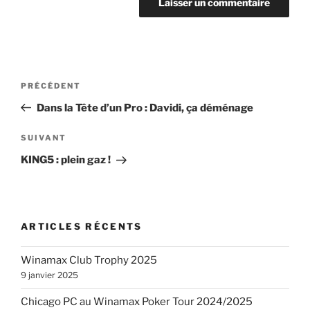
Navigation
Article
PRÉCÉDENT
de
précédent
Dans la Tête d’un Pro : Davidi, ça déménage
l’article
Article
SUIVANT
suivant
KING5 : plein gaz !
ARTICLES RÉCENTS
Winamax Club Trophy 2025
9 janvier 2025
Chicago PC au Winamax Poker Tour 2024/2025