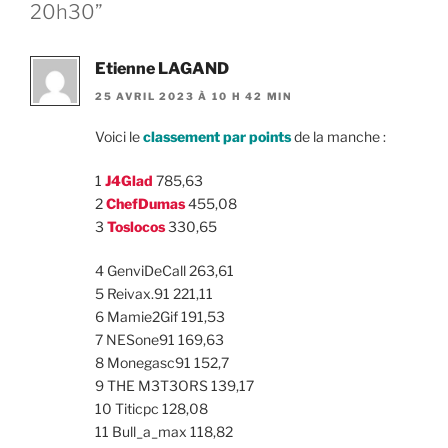
20h30”
Etienne LAGAND
25 AVRIL 2023 À 10 H 42 MIN
Voici le
classement par points
de la manche :
1
J4Glad
785,63
2
ChefDumas
455,08
3
Toslocos
330,65
4 GenviDeCall 263,61
5 Reivax.91 221,11
6 Mamie2Gif 191,53
7 NESone91 169,63
8 Monegasc91 152,7
9 THE M3T3ORS 139,17
10 Titicpc 128,08
11 Bull_a_max 118,82