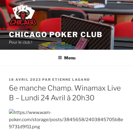
Aller
au
contenu
principal
CHICAGO POKER CLUB
Pour le club !
Menu
PUBLIÉ
18 AVRIL 2023
PAR
ETIENNE LAGAND
LE
6e manche Champ. Winamax Live
B – Lundi 24 Avril à 20h30