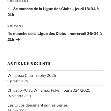
Article
PRÉCÉDENT
de
précédent
3e manche de la Ligue des Clubs – jeudi 13/04 à
l’article
21h
Article
SUIVANT
suivant
4e manche de la Ligue des Clubs – mercredi 26/04 à
21h
ARTICLES RÉCENTS
Winamax Club Trophy 2025
9 janvier 2025
Chicago PC au Winamax Poker Tour 2024/2025
29 octobre 2024
Les Clubs dégainent sur les Séries !
28 août 2024