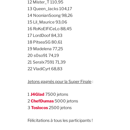
12 Mister_T 110,95
13 Queen_Jacks 104,17
14 NoonianSoong 98,26
15 Lil_Maurice 93,06
16 RoKoElFiCeLo 88,45
17 LordDoof 84,33
18 PitseaSG 80,61
19 Madelena 77,25
20 s0so91 74,19
21 Seralx7591 71,39
22 VladiCyrt 68,83
Jetons gagnés pour la Super Finale
:
1
J4Glad
7500 jetons
2
ChefDumas
5000 jetons
3
Toslocos
2500 jetons
Félicitations à tous les participants !