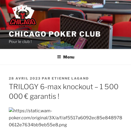
Aller
au
contenu
principal
CHICAGO POKER CLUB
Pour le club !
Menu
PUBLIÉ
28 AVRIL 2023
PAR
ETIENNE LAGAND
LE
TRILOGY 6-max knockout – 1 500
000 € garantis !