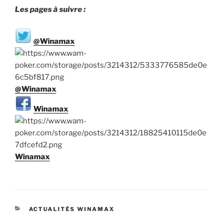
Les pages à suivre :
@Winamax
@Winamax
Winamax
Winamax
CATÉGORIES
ACTUALITÉS WINAMAX