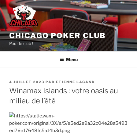
Aller
au
contenu
principal
CHICAGO POKER CLUB
Pour le club !
Menu
PUBLIÉ
4 JUILLET 2023
PAR
ETIENNE LAGAND
LE
Winamax Islands : votre oasis au
milieu de l’été