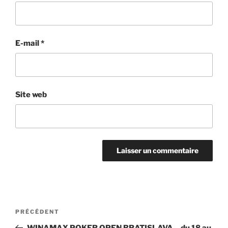
E-mail
*
Site web
Navigation
Article
PRÉCÉDENT
de
précédent
WINAMAX POKER OPEN BRATISLAVA – du 18 au