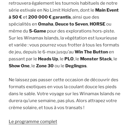
retrouvera également les tournois habituels de notre
série estivale en No Limit Hold’em, dont le
Main Event
à 50 €
et
200 000 € garantis
, ainsi que des
spécialités en
Omaha
,
Deuce to Seven
,
HORSE
ou
même du
5-Game
pour des explorations hors-piste.
Sur les Winamax Islands, la végétation est luxurieuse
et variée : vous pourrez vous frotter à tous les formats
de jeu, depuis le 6-max jusqu’au
Win The Button
en
passant par le
Heads Up
, le
PLO
, le
Monster Stack
, le
Show One
, le
Zone 30
ou le
Deglingos
.
Ne laissez pas passer cette occasion de découvrir des
formats exotiques en vous la coulant douce les pieds
dans le sable. Votre voyage sur les Winamax Islands ne
durera qu’une semaine, pas plus. Alors attrapez votre
crème solaire, et tous à vos transats !
Le programme complet