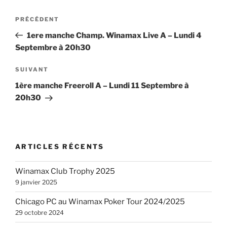
Navigation
Article
PRÉCÉDENT
de
précédent
1ere manche Champ. Winamax Live A – Lundi 4
l’article
Septembre à 20h30
Article
SUIVANT
suivant
1ère manche Freeroll A – Lundi 11 Septembre à
20h30
ARTICLES RÉCENTS
Winamax Club Trophy 2025
9 janvier 2025
Chicago PC au Winamax Poker Tour 2024/2025
29 octobre 2024