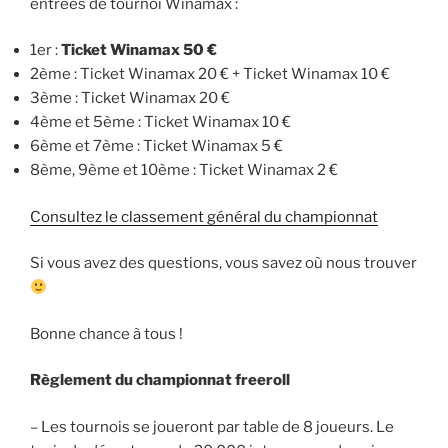
entrées de tournoi Winamax :
1er :
Ticket Winamax 50 €
2ème : Ticket Winamax 20 € + Ticket Winamax 10 €
3ème : Ticket Winamax 20 €
4ème et 5ème : Ticket Winamax 10 €
6ème et 7ème : Ticket Winamax 5 €
8ème, 9ème et 10ème : Ticket Winamax 2 €
Consultez le classement général du championnat
Si vous avez des questions, vous savez où nous trouver
Bonne chance à tous !
Règlement du championnat freeroll
– Les tournois se joueront par table de 8 joueurs. Le