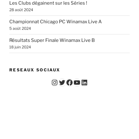
Les Clubs dégainent sur les Séries !
28 août 2024
Championnat Chicago PC Winamax Live A
5 août 2024
Résultats Super Finale Winamax Live B
18 juin 2024
RESEAUX SOCIAUX
Instagram
Twitter
Facebook
YouTube - Vidéos du Chicago Poker Club
LinkedIn