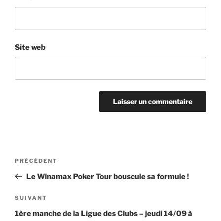
Site web
Navigation
Article
PRÉCÉDENT
de
précédent
Le Winamax Poker Tour bouscule sa formule !
l’article
Article
SUIVANT
suivant
1ère manche de la Ligue des Clubs – jeudi 14/09 à