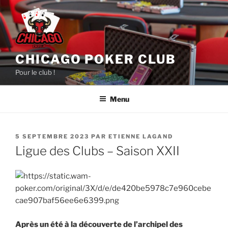
Aller
au
contenu
principal
CHICAGO POKER CLUB
Pour le club !
Menu
PUBLIÉ
5 SEPTEMBRE 2023
PAR
ETIENNE LAGAND
LE
Ligue des Clubs – Saison XXII
Après un été à la découverte de l’archipel des