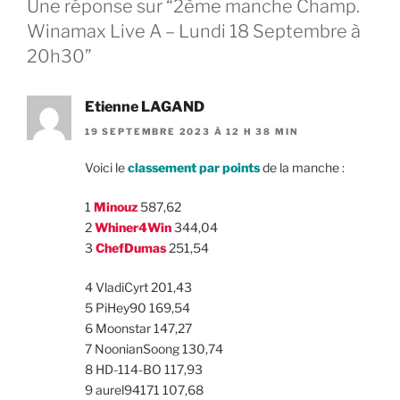
Une réponse sur “2ème manche Champ.
Winamax Live A – Lundi 18 Septembre à
20h30”
Etienne LAGAND
19 SEPTEMBRE 2023 À 12 H 38 MIN
Voici le
classement par points
de la manche :
1
Minouz
587,62
2
Whiner4Win
344,04
3
ChefDumas
251,54
4 VladiCyrt 201,43
5 PiHey90 169,54
6 Moonstar 147,27
7 NoonianSoong 130,74
8 HD-114-BO 117,93
9 aurel94171 107,68