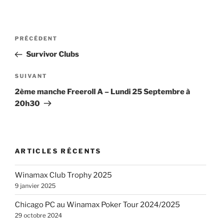
Navigation
Article
PRÉCÉDENT
de
précédent
Survivor Clubs
l’article
Article
SUIVANT
suivant
2ème manche Freeroll A – Lundi 25 Septembre à
20h30
ARTICLES RÉCENTS
Winamax Club Trophy 2025
9 janvier 2025
Chicago PC au Winamax Poker Tour 2024/2025
29 octobre 2024