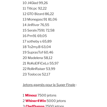
10 J4Glad 99,26
11 Titicpc 92,22
12 GTO Bizard 86,22
13 Monegasc91 81,06
14 JinRiver 76,55
15 Seralx7591 72,58
16 Pm91 69,05
17 sotheby s 65,89
18 To2my.B 63,04
19 SuprasTof 60,46
20 Madelena 58,12
21 RoKoElFiCeLo 55,97
22 RollinRaiser 53,99
23 Toslocos 52,17
Jetons gagnés pour la Super Finale
:
1
Minouz
7500 jetons
2
Whiner4Win
5000 jetons
3
ChefDumas
2500 jetons