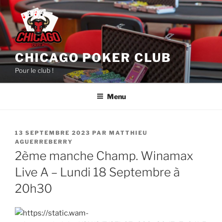
Aller
au
contenu
principal
CHICAGO POKER CLUB
Pour le club !
Menu
PUBLIÉ
13 SEPTEMBRE 2023
PAR
MATTHIEU
LE
AGUERREBERRY
2ème manche Champ. Winamax
Live A – Lundi 18 Septembre à
20h30