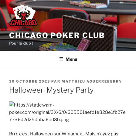
Aller
au
contenu
principal
CHICAGO POKER CLUB
Pour le club !
Menu
PUBLIÉ
30 OCTOBRE 2023
PAR
MATTHIEU AGUERREBERRY
LE
Halloween Mystery Party
Brrr, c’est Halloween sur Winamax…Mais n’ayez pas