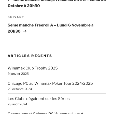
l’article
Octobre à 20h30
Article
SUIVANT
suivant
5ème manche Freeroll A – Lundi 6 Novembre à
20h30
ARTICLES RÉCENTS
Winamax Club Trophy 2025
9 janvier 2025
Chicago PC au Winamax Poker Tour 2024/2025
29 octobre 2024
Les Clubs dégainent sur les Séries !
28 août 2024
Championnat Chicago PC Winamax Live A