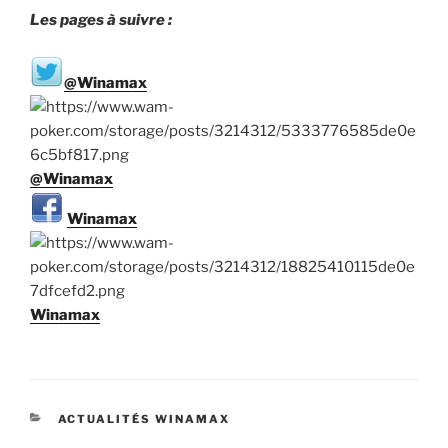
Les pages à suivre :
@Winamax
@Winamax
Winamax
Winamax
CATÉGORIES
ACTUALITÉS WINAMAX