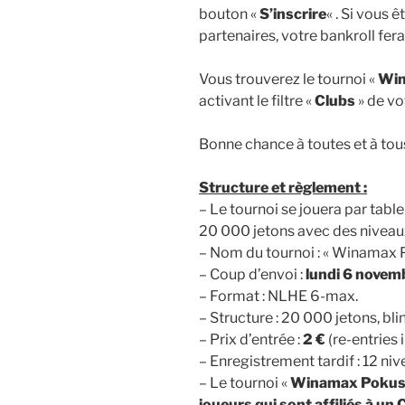
bouton «
S’inscrire
« . Si vous ê
partenaires, votre bankroll fera 
Vous trouverez le tournoi «
Win
activant le filtre «
Clubs
» de vo
Bonne chance à toutes et à tous
Structure et règlement :
– Le tournoi se jouera par table
20 000 jetons avec des niveau
– Nom du tournoi : « Winamax P
– Coup d’envoi :
lundi 6 novem
– Format : NLHE 6-max.
– Structure : 20 000 jetons, bl
– Prix d’entrée :
2 €
(re-entries i
– Enregistrement tardif : 12 niv
– Le tournoi «
Winamax Pokus :
joueurs qui sont affiliés à u