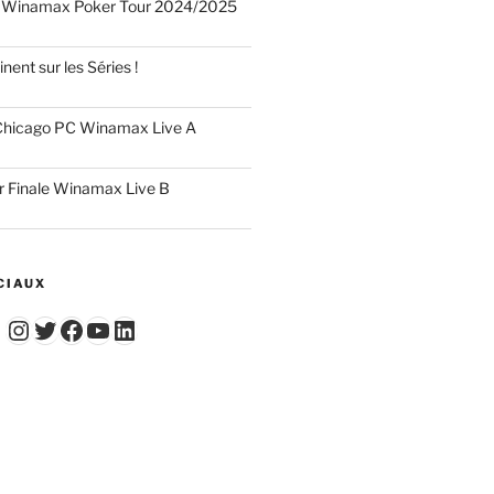
 Winamax Poker Tour 2024/2025
nent sur les Séries !
hicago PC Winamax Live A
r Finale Winamax Live B
CIAUX
Instagram
Twitter
Facebook
YouTube - Vidéos du Chicago Poker Club
LinkedIn