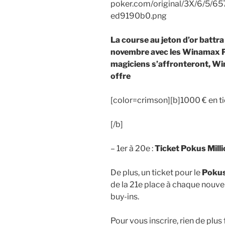
La course au jeton d’or battra
novembre avec les Winamax Po
magiciens s’affronteront, Win
offre
[color=crimson][b]1000 € en t
[/b]
– 1er à 20e :
Ticket Pokus Mill
De plus, un ticket pour le
Pokus
de la 21e place à chaque nouvel
buy-ins.
Pour vous inscrire, rien de plus f