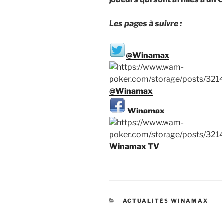
Les pages à suivre :
@Winamax
@Winamax
Winamax
Winamax TV
CATÉGORIES
ACTUALITÉS WINAMAX