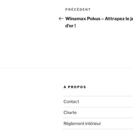
Navigation
Article
PRÉCÉDENT
de
précédent
Winamax Pokus – Attrapez le j
d’or !
l’article
A PROPOS
Contact
Charte
Règlement intérieur