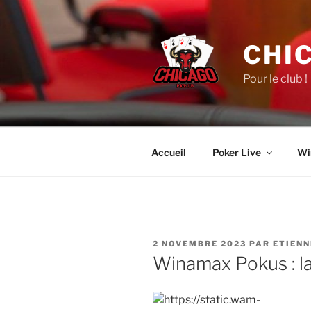
Aller
au
contenu
CHI
principal
Pour le club !
Accueil
Poker Live
Wi
PUBLIÉ
2 NOVEMBRE 2023
PAR
ETIENN
LE
Winamax Pokus : l