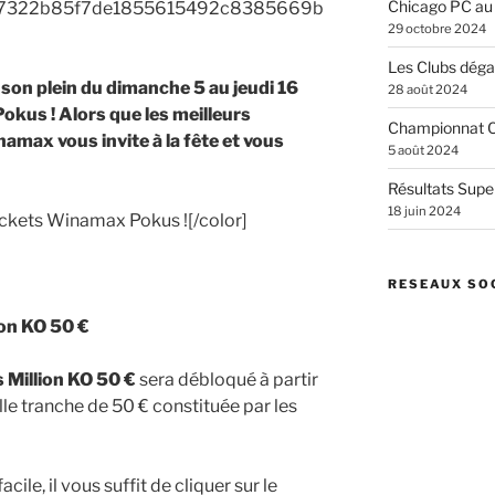
Chicago PC au
29 octobre 2024
Les Clubs dégai
 son plein du dimanche 5 au jeudi 16
28 août 2024
kus ! Alors que les meilleurs
Championnat C
amax vous invite à la fête et vous
5 août 2024
Résultats Supe
18 juin 2024
ickets Winamax Pokus ![/color]
RESEAUX SO
ion KO 50 €
 Million KO 50 €
sera débloqué à partir
le tranche de 50 € constituée par les
acile, il vous suffit de cliquer sur le