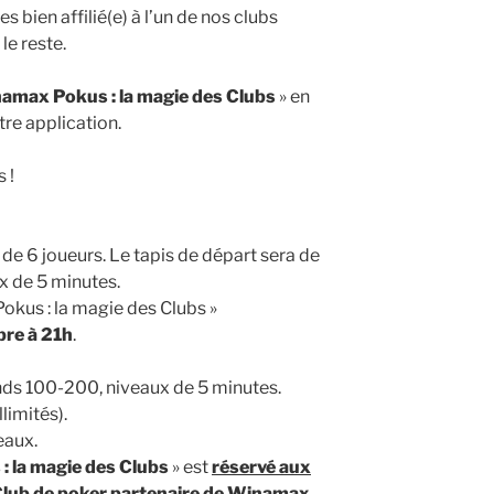
tes bien affilié(e) à l’un de nos clubs
le reste.
amax Pokus : la magie des Clubs
» en
tre application.
 !
 de 6 joueurs. Le tapis de départ sera de
x de 5 minutes.
okus : la magie des Clubs »
bre à 21h
.
inds 100-200, niveaux de 5 minutes.
llimités).
eaux.
 la magie des Clubs
» est
réservé aux
n Club de poker partenaire de Winamax
.