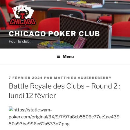
Aller
au
contenu
principal
CHICAGO POKER CLUB
Pour le club !
Menu
PUBLIÉ
7 FÉVRIER 2024
PAR
MATTHIEU AGUERREBERRY
LE
Battle Royale des Clubs – Round 2 :
lundi 12 février