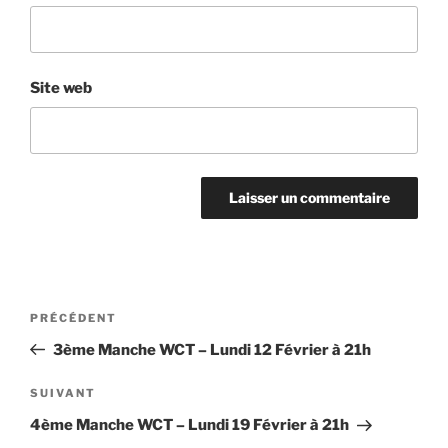
Site web
Navigation
Article
PRÉCÉDENT
de
précédent
3ème Manche WCT – Lundi 12 Février à 21h
l’article
Article
SUIVANT
suivant
4ème Manche WCT – Lundi 19 Février à 21h