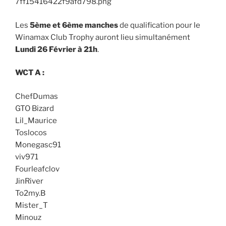
Les
5ème et 6ème manches
de qualification pour le
Winamax Club Trophy auront lieu simultanément
Lundi 26 Février à 21h
.
WCT A :
ChefDumas
GTO Bizard
Lil_Maurice
Toslocos
Monegasc91
viv971
Fourleafclov
JinRiver
To2my.B
Mister_T
Minouz