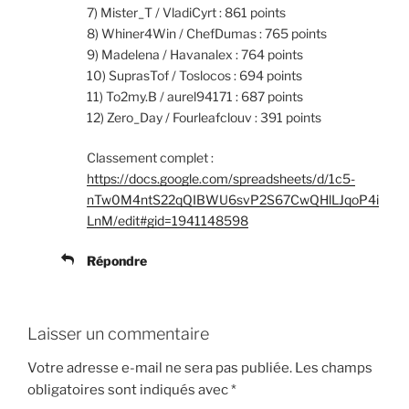
7) Mister_T / VladiCyrt : 861 points
8) Whiner4Win / ChefDumas : 765 points
9) Madelena / Havanalex : 764 points
10) SuprasTof / Toslocos : 694 points
11) To2my.B / aurel94171 : 687 points
12) Zero_Day / Fourleafclouv : 391 points
Classement complet :
https://docs.google.com/spreadsheets/d/1c5-
nTw0M4ntS22qQIBWU6svP2S67CwQHlLJqoP4i
LnM/edit#gid=1941148598
Répondre
Laisser un commentaire
Votre adresse e-mail ne sera pas publiée.
Les champs
obligatoires sont indiqués avec
*