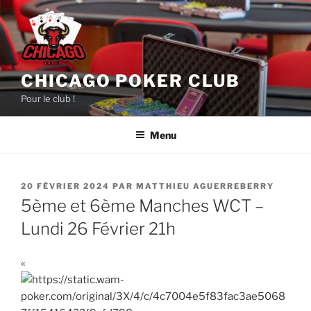
Aller
au
contenu
principal
CHICAGO POKER CLUB
Pour le club !
Menu
PUBLIÉ
20 FÉVRIER 2024
PAR
MATTHIEU AGUERREBERRY
LE
5ème et 6ème Manches WCT –
Lundi 26 Février 21h
«