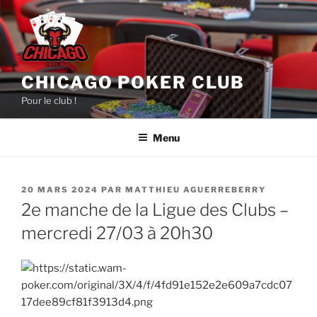
Aller
au
contenu
principal
CHICAGO POKER CLUB
Pour le club !
Menu
PUBLIÉ
20 MARS 2024
PAR
MATTHIEU AGUERREBERRY
LE
2e manche de la Ligue des Clubs –
mercredi 27/03 à 20h30