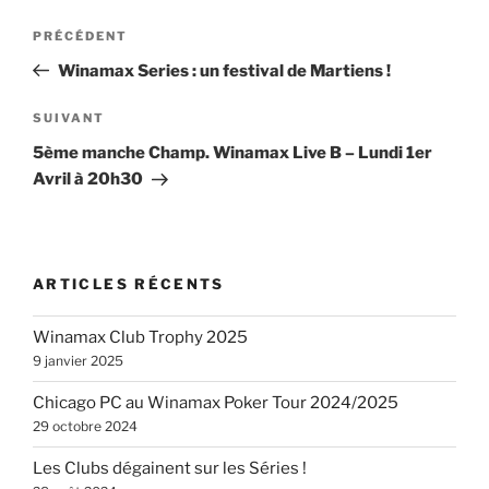
Navigation
Article
PRÉCÉDENT
de
précédent
Winamax Series : un festival de Martiens !
l’article
Article
SUIVANT
suivant
5ème manche Champ. Winamax Live B – Lundi 1er
Avril à 20h30
ARTICLES RÉCENTS
Winamax Club Trophy 2025
9 janvier 2025
Chicago PC au Winamax Poker Tour 2024/2025
29 octobre 2024
Les Clubs dégainent sur les Séries !