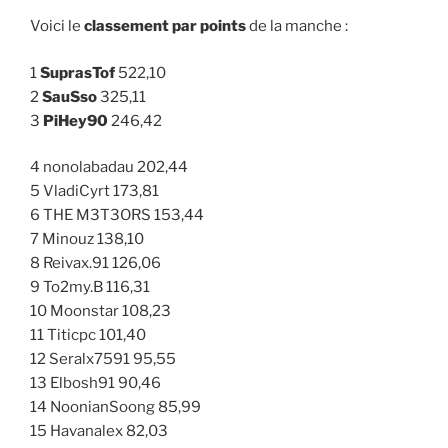
Voici le
classement par points
de la manche :
1
SuprasTof
522,10
2
SauSso
325,11
3
PiHey90
246,42
4 nonolabadau 202,44
5 VladiCyrt 173,81
6 THE M3T3ORS 153,44
7 Minouz 138,10
8 Reivax.91 126,06
9 To2my.B 116,31
10 Moonstar 108,23
11 Titicpc 101,40
12 Seralx7591 95,55
13 Elbosh91 90,46
14 NoonianSoong 85,99
15 Havanalex 82,03