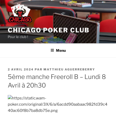
Aller
au
contenu
principal
CHICAGO POKER CLUB
Pour le club !
Menu
PUBLIÉ
2 AVRIL 2024
PAR
MATTHIEU AGUERREBERRY
LE
5ème manche Freeroll B – Lundi 8
Avril à 20h30