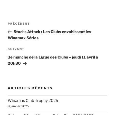
Navigation
Article
PRÉCÉDENT
de
précédent
Stacks Attack : Les Clubs envahissent les
l’article
Winamax Séries
Article
SUIVANT
suivant
3e manche de la Ligue des Clubs – jeudi 11 avril à
20h30
ARTICLES RÉCENTS
Winamax Club Trophy 2025
9 janvier 2025