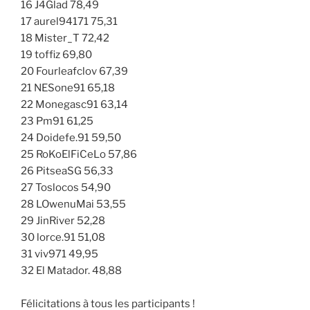
16 J4Glad 78,49
17 aurel94171 75,31
18 Mister_T 72,42
19 toffiz 69,80
20 Fourleafclov 67,39
21 NESone91 65,18
22 Monegasc91 63,14
23 Pm91 61,25
24 Doidefe.91 59,50
25 RoKoElFiCeLo 57,86
26 PitseaSG 56,33
27 Toslocos 54,90
28 LOwenuMai 53,55
29 JinRiver 52,28
30 lorce.91 51,08
31 viv971 49,95
32 El Matador. 48,88
Félicitations à tous les participants !