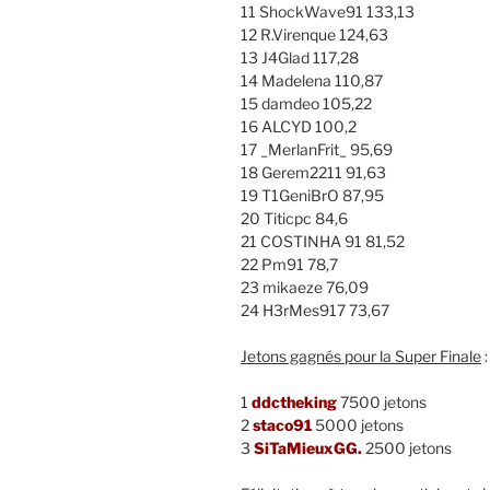
11 ShockWave91 133,13
12 R.Virenque 124,63
13 J4Glad 117,28
14 Madelena 110,87
15 damdeo 105,22
16 ALCYD 100,2
17 _MerlanFrit_ 95,69
18 Gerem2211 91,63
19 T1GeniBrO 87,95
20 Titicpc 84,6
21 COSTINHA 91 81,52
22 Pm91 78,7
23 mikaeze 76,09
24 H3rMes917 73,67
Jetons gagnés pour la Super Finale
:
1
ddctheking
7500 jetons
2
staco91
5000 jetons
3
SiTaMieuxGG.
2500 jetons