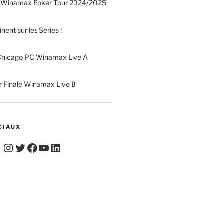
 Winamax Poker Tour 2024/2025
nent sur les Séries !
hicago PC Winamax Live A
r Finale Winamax Live B
CIAUX
Instagram
Twitter
Facebook
YouTube - Vidéos du Chicago Poker Club
LinkedIn