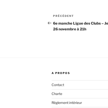
Navigation
Article
PRÉCÉDENT
de
précédent
6e manche Ligue des Clubs – J
26 novembre à 21h
l’article
A PROPOS
Contact
Charte
Règlement intérieur