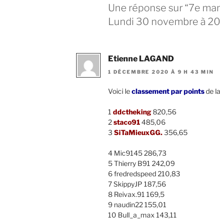
Une réponse sur “7e ma
Lundi 30 novembre à 2
Etienne LAGAND
1 DÉCEMBRE 2020 À 9 H 43 MIN
Voici le
classement par points
de l
1
ddctheking
820,56
2
staco91
485,06
3
SiTaMieuxGG.
356,65
4 Mic9145 286,73
5 Thierry B91 242,09
6 fredredspeed 210,83
7 SkippyJP 187,56
8 Reivax.91 169,5
9 naudin22 155,01
10 Bull_a_max 143,11