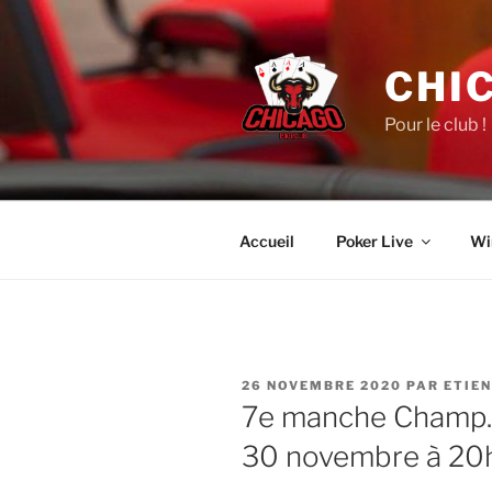
Aller
au
contenu
CHI
principal
Pour le club !
Accueil
Poker Live
Wi
PUBLIÉ
26 NOVEMBRE 2020
PAR
ETIE
LE
7e manche Champ. 
30 novembre à 20