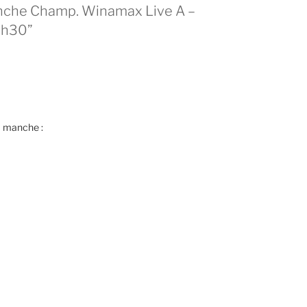
nche Champ. Winamax Live A –
0h30”
a manche :