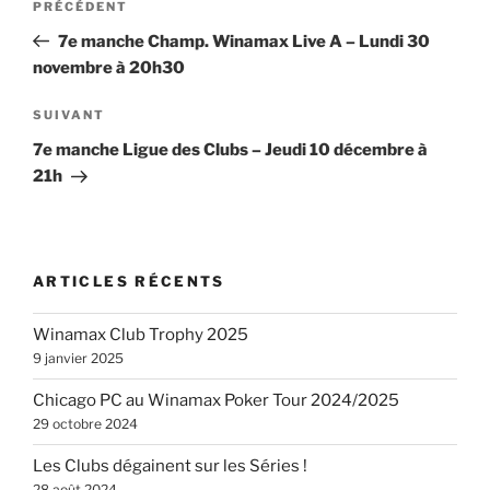
Article
PRÉCÉDENT
de
précédent
7e manche Champ. Winamax Live A – Lundi 30
l’article
novembre à 20h30
Article
SUIVANT
suivant
7e manche Ligue des Clubs – Jeudi 10 décembre à
21h
ARTICLES RÉCENTS
Winamax Club Trophy 2025
9 janvier 2025
Chicago PC au Winamax Poker Tour 2024/2025
29 octobre 2024
Les Clubs dégainent sur les Séries !
28 août 2024