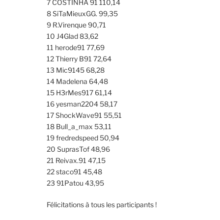
7 COSTINHA 91 110,14
8 SiTaMieuxGG. 99,35
9 R.Virenque 90,71
10 J4Glad 83,62
11 herode91 77,69
12 Thierry B91 72,64
13 Mic9145 68,28
14 Madelena 64,48
15 H3rMes917 61,14
16 yesman2204 58,17
17 ShockWave91 55,51
18 Bull_a_max 53,11
19 fredredspeed 50,94
20 SuprasTof 48,96
21 Reivax.91 47,15
22 staco91 45,48
23 91Patou 43,95
Félicitations à tous les participants !