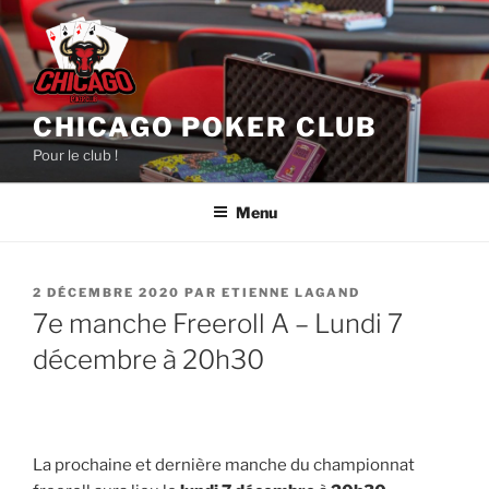
Aller
au
contenu
principal
CHICAGO POKER CLUB
Pour le club !
Menu
PUBLIÉ
2 DÉCEMBRE 2020
PAR
ETIENNE LAGAND
LE
7e manche Freeroll A – Lundi 7
décembre à 20h30
La prochaine et dernière manche du championnat