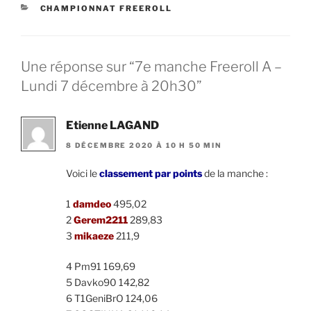
CATÉGORIES
CHAMPIONNAT FREEROLL
Une réponse sur “7e manche Freeroll A –
Lundi 7 décembre à 20h30”
Etienne LAGAND
8 DÉCEMBRE 2020 À 10 H 50 MIN
Voici le
classement par points
de la manche :
1
damdeo
495,02
2
Gerem2211
289,83
3
mikaeze
211,9
4 Pm91 169,69
5 Davko90 142,82
6 T1GeniBrO 124,06