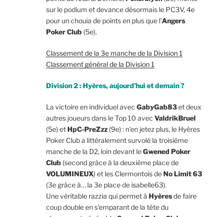
sur le podium et devance désormais le PC3V, 4e
pour un chouia de points en plus que l’
Angers
Poker Club
(5e).
Classement de la 3e manche de la Division 1
Classement général de la Division 1
Division 2 : Hyères, aujourd’hui et demain ?
La victoire en individuel avec
GabyGab83
et deux
autres joueurs dans le Top 10 avec
ValdrikBruel
(5e) et
HpC-PreZzz
(9e) : n’en jetez plus, le Hyères
Poker Club a littéralement survolé la troisième
manche de la D2, loin devant le
Gwened Poker
Club
(second grâce à la deuxième place de
VOLUMINEUX
) et les Clermontois de
No Limit 63
(3e grâce à… la 3e place de isabelle63).
Une véritable razzia qui permet à
Hyères
de faire
coup double en s’emparant de la tête du