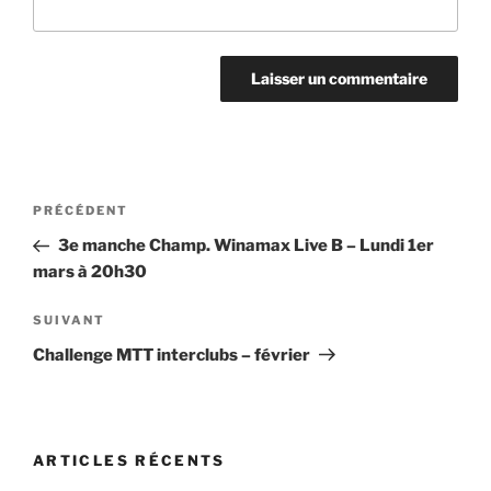
Navigation
Article
PRÉCÉDENT
de
précédent
3e manche Champ. Winamax Live B – Lundi 1er
l’article
mars à 20h30
Article
SUIVANT
suivant
Challenge MTT interclubs – février
ARTICLES RÉCENTS