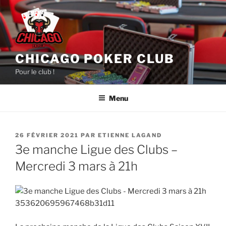
Aller
au
contenu
principal
CHICAGO POKER CLUB
Pour le club !
Menu
PUBLIÉ
26 FÉVRIER 2021
PAR
ETIENNE LAGAND
LE
3e manche Ligue des Clubs –
Mercredi 3 mars à 21h