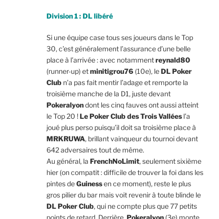
Division 1 : DL libéré
Si une équipe case tous ses joueurs dans le Top
30, c’est généralement l’assurance d’une belle
place à l’arrivée : avec notamment
reynald80
(runner-up) et
minitigrou76
(10e), le
DL Poker
Club
n’a pas fait mentir l’adage et remporte la
troisième manche de la D1, juste devant
Pokeralyon
dont les cinq fauves ont aussi atteint
le Top 20 !
Le Poker Club des Trois Vallées
l’a
joué plus perso puisqu’il doit sa troisième place à
MRKRUWA
, brillant vainqueur du tournoi devant
642 adversaires tout de même.
Au général, la
FrenchNoLimit
, seulement sixième
hier (on compatit : difficile de trouver la foi dans les
pintes de
Guiness
en ce moment), reste le plus
gros pilier du bar mais voit revenir à toute blinde le
DL Poker Club
, qui ne compte plus que 77 petits
points de retard. Derrière,
Pokeralyon
(3e) monte