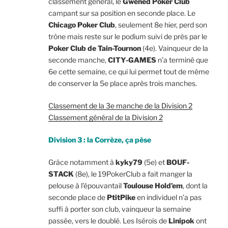
classement général, le
Gwened Poker Club
campant sur sa position en seconde place. Le
Chicago Poker Club
, seulement 8e hier, perd son
trône mais reste sur le podium suivi de près par le
Poker Club de Tain-Tournon
(4e). Vainqueur de la
seconde manche,
CITY-GAMES
n’a terminé que
6e cette semaine, ce qui lui permet tout de même
de conserver la 5e place après trois manches.
Classement de la 3e manche de la Division 2
Classement général de la Division 2
Division 3 : la Corrèze, ça pèse
Grâce notamment à
kyky79
(5e) et
BOUF-
STACK
(8e), le 19PokerClub a fait manger la
pelouse à l’épouvantail
Toulouse Hold’em
, dont la
seconde place de
PtitPike
en individuel n’a pas
suffi à porter son club, vainqueur la semaine
passée, vers le doublé. Les Isérois de
Linipok
ont