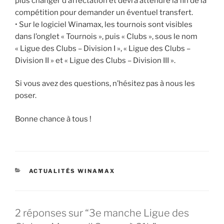
plus changer d’affectation et devra attendre la fin de la
compétition pour demander un éventuel transfert.
• Sur le logiciel Winamax, les tournois sont visibles
dans l’onglet « Tournois », puis « Clubs », sous le nom
« Ligue des Clubs – Division I », « Ligue des Clubs –
Division II » et « Ligue des Clubs – Division III ».
Si vous avez des questions, n’hésitez pas à nous les
poser.
Bonne chance à tous !
CATÉGORIES
ACTUALITÉS WINAMAX
2 réponses sur “3e manche Ligue des