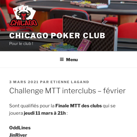
Aller
au
contenu
principal
CHICAGO POKER CLUB
Pour le club !
Menu
PUBLIÉ
3 MARS 2021
PAR
ETIENNE LAGAND
LE
Challenge MTT interclubs – février
Sont qualifiés pour la
Finale MTT des clubs
qui se
jouera
jeudi 11 mars à 21h
:
OddLines
JinRiver