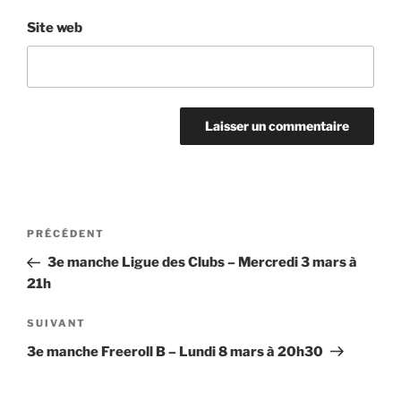
Site web
Navigation
Article
PRÉCÉDENT
de
précédent
3e manche Ligue des Clubs – Mercredi 3 mars à
l’article
21h
Article
SUIVANT
suivant
3e manche Freeroll B – Lundi 8 mars à 20h30