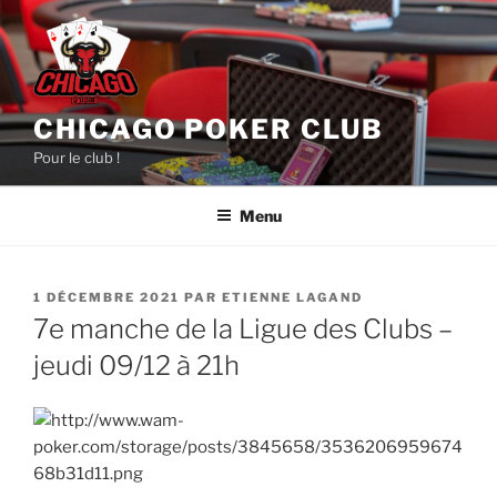
Aller
au
contenu
principal
CHICAGO POKER CLUB
Pour le club !
Menu
PUBLIÉ
1 DÉCEMBRE 2021
PAR
ETIENNE LAGAND
LE
7e manche de la Ligue des Clubs –
jeudi 09/12 à 21h