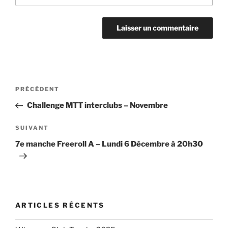
Navigation
Article
PRÉCÉDENT
de
précédent
Challenge MTT interclubs – Novembre
l’article
Article
SUIVANT
suivant
7e manche Freeroll A – Lundi 6 Décembre à 20h30
ARTICLES RÉCENTS