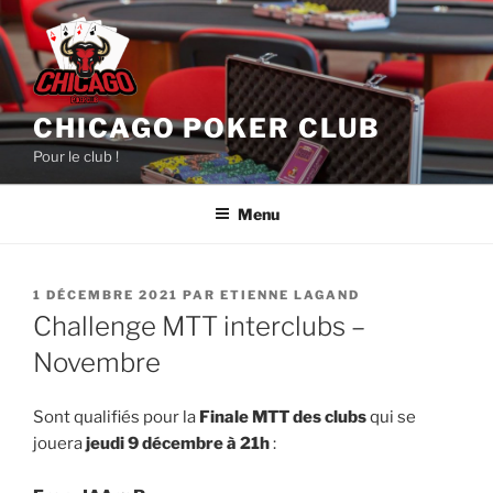
Aller
au
contenu
principal
CHICAGO POKER CLUB
Pour le club !
Menu
PUBLIÉ
1 DÉCEMBRE 2021
PAR
ETIENNE LAGAND
LE
Challenge MTT interclubs –
Novembre
Sont qualifiés pour la
Finale MTT des clubs
qui se
jouera
jeudi 9 décembre à 21h
: