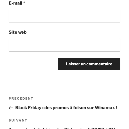
E-mail
*
Site web
Navigation
Article
PRÉCÉDENT
de
précédent
Black Friday : des promos à foison sur Winamax !
l’article
Article
SUIVANT
suivant