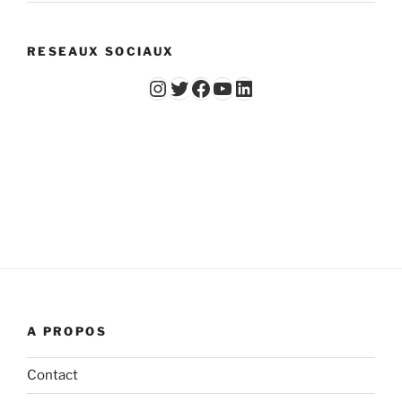
RESEAUX SOCIAUX
Instagram
Twitter
Facebook
YouTube - Vidéos du Chicago Poker Club
LinkedIn
A PROPOS
Contact